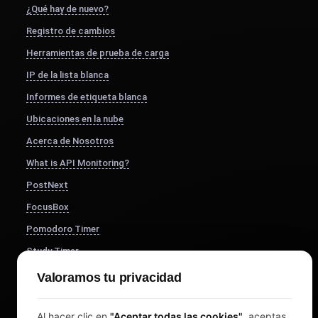
¿Qué hay de nuevo?
Registro de cambios
Herramientas de prueba de carga
IP de la lista blanca
Informes de etiqueta blanca
Ubicaciones en la nube
Acerca de Nosotros
What is API Monitoring?
PostNext
FocusBox
Pomodoro Timer
Study Timer
DesignerBox
Valoramos tu privacidad
Al hacer clic en
"Aceptar todas las cookies"
, aceptas