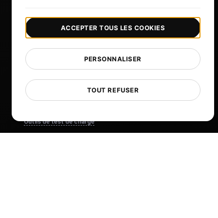
Voir plus
ACCEPTER TOUS LES COOKIES
L`aide
Outils gratuits
PERSONNALISER
Glossaire
Liste de modèles
TOUT REFUSER
Quoi de neuf?
Journal des modifications
Outils de test de charge
adresses IP de la liste blanche
Rapports de marque blanche
Emplacements cloud
À propos de nous
What is API Monitoring?
PostNext