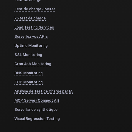
Test de charge JMeter
k6 test de charge
Load Testing Services
Surveillez vos APIs
Uptime Monitoring
SSL Monitoring
Cron Job Monitoring
DNS Monitoring
TCP Monitoring
Analyse de Test de Charge par IA
MCP Server (Connect AI)
Surveillance synthétique
Visual Regression Testing