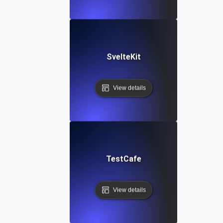
SvelteKit
View details
TestCafe
View details