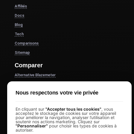
Affiliés
Docs
Blog
Tech
Comparisons
Sitemap
Comparer
Alternative Blazemeter
k6 alternative
Nous respectons votre vie privée
Alternative OctoPerf
Alternative Gatling
En cliquant sur
"Accepter tous les cookies"
, vous
Alternative aux sauterelles
acceptez le stockage de cookies sur votre appareil
pour améliorer la navigation, analyser l’utilisation et
Alternative au Taureau
soutenir nos actions marketing. Cliquez sur
"Personnaliser"
pour choisir les types de cookies à
autoriser.
Apache JMeter Alternative