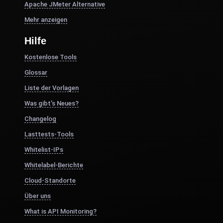
Apache JMeter Alternative
Mehr anzeigen
Hilfe
Kostenlose Tools
Glossar
Liste der Vorlagen
Was gibt's Neues?
Changelog
Lasttests-Tools
Whitelist-IPs
Whitelabel-Berichte
Cloud-Standorte
Über uns
What is API Monitoring?