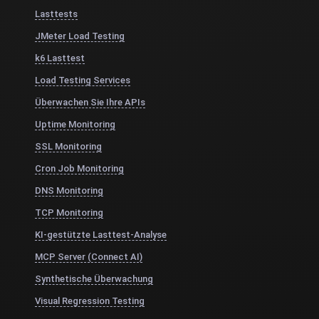
Lasttests
JMeter Load Testing
k6 Lasttest
Load Testing Services
Überwachen Sie Ihre APIs
Uptime Monitoring
SSL Monitoring
Cron Job Monitoring
DNS Monitoring
TCP Monitoring
KI-gestützte Lasttest-Analyse
MCP Server (Connect AI)
Synthetische Überwachung
Visual Regression Testing