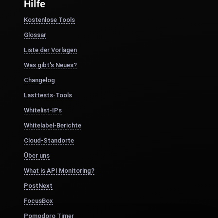
Hilfe
Kostenlose Tools
Glossar
Liste der Vorlagen
Was gibt's Neues?
Changelog
Lasttests-Tools
Whitelist-IPs
Whitelabel-Berichte
Cloud-Standorte
Über uns
What is API Monitoring?
PostNext
FocusBox
Pomodoro Timer