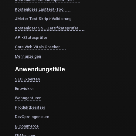
Kostenloses Lasttest-Tool
JMeter Test Skript-Validierung
Kostenloser SSL-Zertifikatsprüfer
API-Statusprüfer
Core Web Vitals Checker
Mehr anzeigen
Anwendungsfälle
SEO Experten
Entwickler
Webagenturen
Produktbesitzer
DevOps-Ingenieure
E-Commerce
IT-Manager