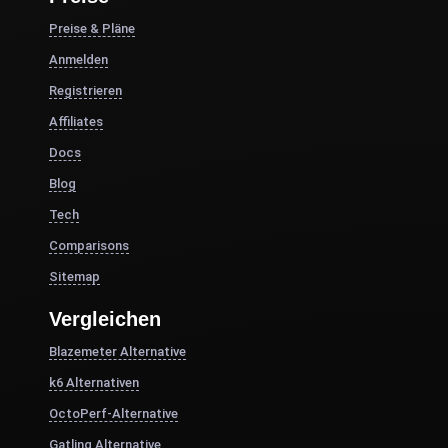
Preise & Pläne
Anmelden
Registrieren
Affiliates
Docs
Blog
Tech
Comparisons
Sitemap
Vergleichen
Blazemeter Alternative
k6 Alternativen
OctoPerf-Alternative
Gatling Alternative