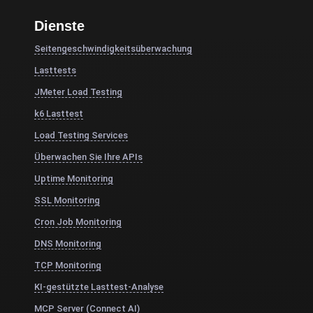
Dienste
Seitengeschwindigkeitsüberwachung
Lasttests
JMeter Load Testing
k6 Lasttest
Load Testing Services
Überwachen Sie Ihre APIs
Uptime Monitoring
SSL Monitoring
Cron Job Monitoring
DNS Monitoring
TCP Monitoring
KI-gestützte Lasttest-Analyse
MCP Server (Connect AI)