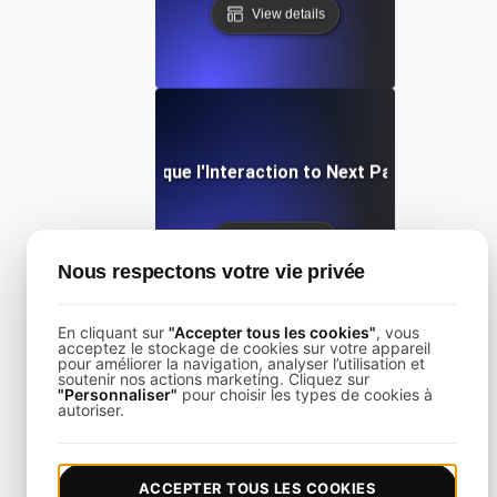
View details
Qu'est-ce que l'Interaction to Next Paint (INP) ?
View details
Nous respectons votre vie privée
En cliquant sur
"Accepter tous les cookies"
, vous
acceptez le stockage de cookies sur votre appareil
pour améliorer la navigation, analyser l’utilisation et
soutenir nos actions marketing. Cliquez sur
"Personnaliser"
pour choisir les types de cookies à
Qu'est-ce que le Largest Contentful Paint (LCP) ?
autoriser.
View details
ACCEPTER TOUS LES COOKIES