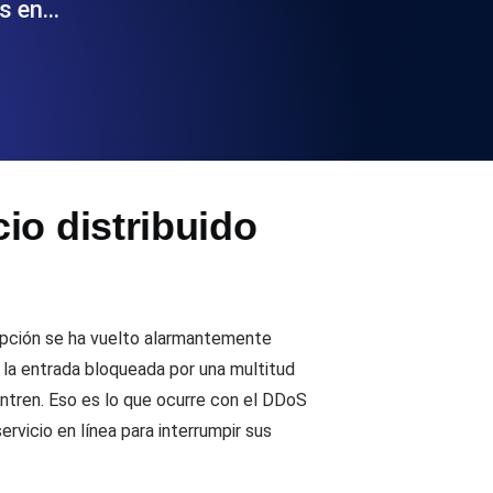
ás en…
 y funcionalidad de la API
ificados SSL y alertas de caducidad.
io distribuido
ación de registros y alertas. Gratis para
rupción se ha vuelto alarmantemente
 la entrada bloqueada por una multitud
entren. Eso es lo que ocurre con el DDoS
S y MCP
rvicio en línea para interrumpir sus