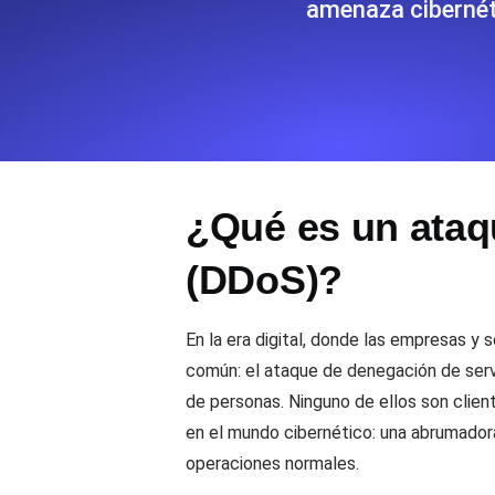
amenaza cibernét
Supervise la información y el rendi
Uptime Monitoring
Uptime Monitoring para sitios web y
¿Qué es un ataqu
Cron Job Monitoring
Heartbeat monitoring para cron jobs
para empezar.
(DDoS)?
En la era digital, donde las empresas y
TCP Monitoring
común: el ataque de denegación de servi
Uptime de puertos y tiempo de cone
de personas. Ninguno de ellos son client
en el mundo cibernético: una abrumadora 
operaciones normales.