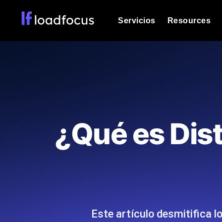
Servicios
Resources
Prueba de carga
Vea cómo funcionan sus sitios web o
Documentación
Le ayudaremos a comenzar
k6 pruebas de carga
Ejecuta pruebas de carga k6 JavaSc
Glosario
¿Qué es Dist
ubicaciones cloud con análisis de IA
Explorar categorías de
glosario
Load Testing Services
Alternativas
Load testing liderado por expertos: e
Explorar categorías de
los ejecutamos a escala y entregamo
alternativas
Este artículo desmitifica l
Supervisión del rendimient