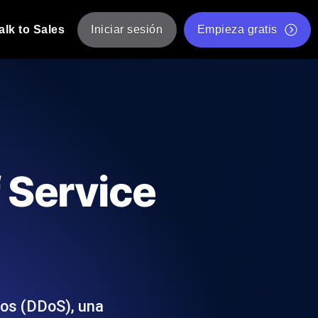
alk to Sales
Iniciar sesión
Empieza gratis
JMeter
eba de JMeter desde múltiples ubicaciones.
Prueba de velocidad de sitio web gratis
Herramienta gratuita de prueba de carga
de Carga con IA
 instantánea y útil adaptada a su stack
Validador de scripts JMeter gratuito
f Service
Comprobador de estado de API
g
Comprobador de Core Web Vitals
e y rendimiento desde 25+ ubicaciones.
Lista de herramientas web gratuitas
us usuarios.
dos (DDoS), una
Is