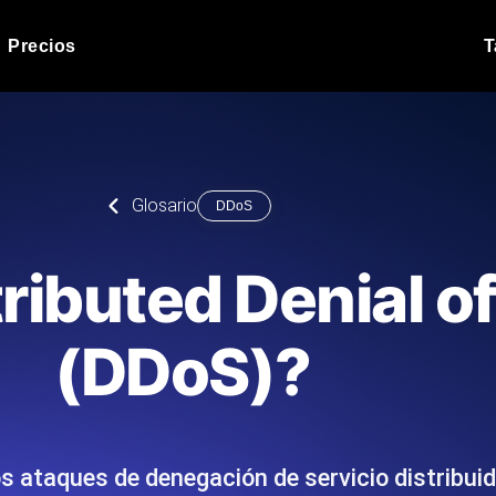
Precios
T
Prueba de carga de 
 API bajo carga.
Ejecute sus scripts de pru
Blog de producto
Glosario
DDoS
Leer más en el blog
Análisis de Prueba 
ript desde más de 25
Información de rendimiento
Blog de tecnología
ributed Denial o
.
tecnológico.
Leer más en el blog
Synthetic Monitorin
Comparisons Blog
(DDoS)?
scribimos los scripts JMeter o k6,
Sondas always-on de uptim
Leer más en el blog
s el informe.
Detecta caídas antes que t
os ataques de denegación de servicio distribui
o del sitio web
Monitoree sus AP