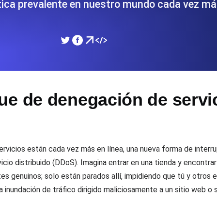
ica prevalente en nuestro mundo cada vez m
miento de su sitio web.
Monitorear la velocidad
SSL Monitoring
 APIs. Gratis para empezar.
Checks automáticos de cert
Gratis para empezar.
e de denegación de servic
DNS Monitoring
 y tareas programadas. Gratis
DNS monitoring con comprob
empezar.
 servicios están cada vez más en línea, una nueva forma de inter
cio distribuido (DDoS). Imagina entrar en una tienda y encontrar
Monitoring as Code
xión, desde 26 regiones.
es genuinos; solo están parados allí, impidiendo que tú y otros 
Monitores como YAML, J
inundación de tráfico dirigido maliciosamente a un sitio web o se