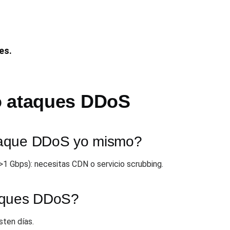
es.
o ataques DDoS
taque DDoS yo mismo?
>1 Gbps): necesitas CDN o servicio scrubbing.
aques DDoS?
sten días.