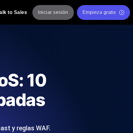
alk to Sales
Iniciar sesión
Empieza gratis
JMeter
eba de JMeter desde múltiples ubicaciones.
Prueba de velocidad de sitio web gratis
Herramienta gratuita de prueba de carga
de Carga con IA
 instantánea y útil adaptada a su stack
Validador de scripts JMeter gratuito
oS: 10
Comprobador de estado de API
g
Comprobador de Core Web Vitals
obadas
e y rendimiento desde 25+ ubicaciones.
Lista de herramientas web gratuitas
us usuarios.
cast y reglas WAF.
Is