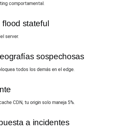
inting comportamental.
flood stateful
l server.
 geografías sospechosas
, bloquea todos los demás en el edge.
nte
cache CDN, tu origin solo maneja 5%.
puesta a incidentes