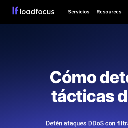
Servicios
Resources
Prueba de carga
Vea cómo funcionan sus sitios web o
Documentación
Le ayudaremos a comenzar
k6 pruebas de carga
Ejecuta pruebas de carga k6 JavaSc
Glosario
Cómo dete
ubicaciones cloud con análisis de IA
Explorar categorías de
glosario
Load Testing Services
Alternativas
tácticas 
Load testing liderado por expertos: e
Explorar categorías de
los ejecutamos a escala y entregamo
alternativas
Detén ataques DDoS con filtra
Supervisión del rendimient