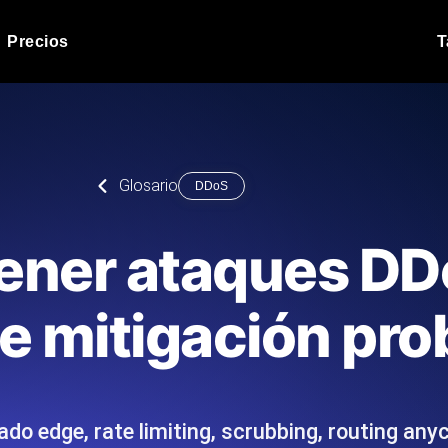
Precios
T
Prueba de carga de 
 API bajo carga.
Ejecute sus scripts de pru
Blog de producto
Glosario
DDoS
Leer más en el blog
Análisis de Prueba 
ript desde más de 25
Información de rendimiento
Blog de tecnología
ner ataques DD
.
tecnológico.
Leer más en el blog
Synthetic Monitorin
Comparisons Blog
de mitigación pr
scribimos los scripts JMeter o k6,
Sondas always-on de uptim
Leer más en el blog
s el informe.
Detecta caídas antes que t
do edge, rate limiting, scrubbing, routing any
o del sitio web
Monitoree sus AP