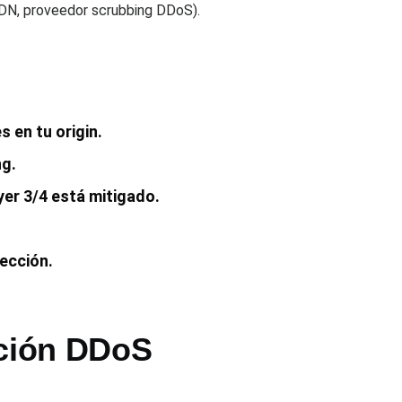
CDN, proveedor scrubbing DDoS).
 en tu origin.
ng.
er 3/4 está mitigado.
ección.
cción DDoS