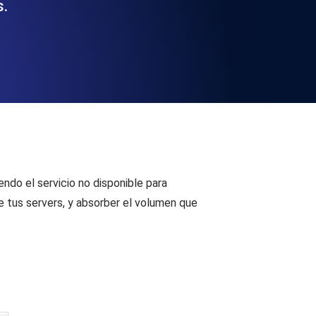
s.
 y funcionalidad de la API
ificados SSL y alertas de caducidad.
ación de registros y alertas. Gratis para
ndo el servicio no disponible para
e tus servers, y absorber el volumen que
S y MCP