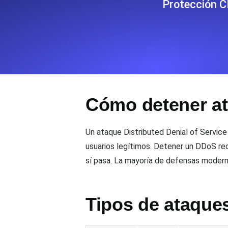
Protección C
Supervise la información y el rendi
Uptime Monitoring
Uptime Monitoring para sitios web y
Cómo detener a
Cron Job Monitoring
Heartbeat monitoring para cron jobs
para empezar.
Un ataque Distributed Denial of Service
usuarios legítimos. Detener un DDoS requ
sí pasa. La mayoría de defensas moder
TCP Monitoring
Uptime de puertos y tiempo de cone
Tipos de ataqu