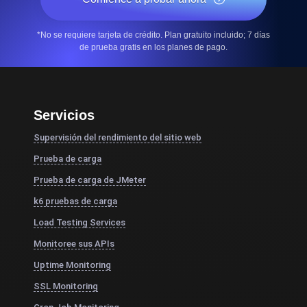
*No se requiere tarjeta de crédito. Plan gratuito incluido; 7 días
de prueba gratis en los planes de pago.
Servicios
Supervisión del rendimiento del sitio web
Prueba de carga
Prueba de carga de JMeter
k6 pruebas de carga
Load Testing Services
Monitoree sus APIs
Uptime Monitoring
SSL Monitoring