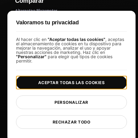
Comparar
Alternativa Blazemeter
Alternativa k6
Valoramos tu privacidad
Alternativa OctoPerf
Al hacer clic en
"Aceptar todas las cookies"
, aceptas
Alternativa Gatling
el almacenamiento de cookies en tu dispositivo para
mejorar la navegación, analizar el uso y apoyar
Alternativa a la langosta
nuestras acciones de marketing. Haz clic en
"Personalizar"
para elegir qué tipos de cookies
Alternativa Tauro
permitir.
Alternativa Apache JMeter
Ver más
ACEPTAR TODAS LAS COOKIES
Ayuda
Herramientas gratuitas
PERSONALIZAR
Glosario
Lista de plantillas
RECHAZAR TODO
¿Qué hay de nuevo?