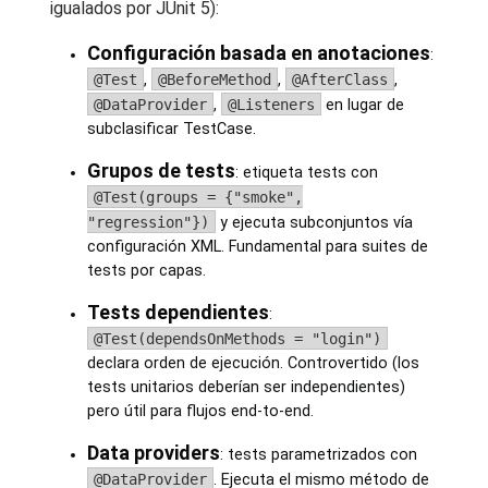
igualados por JUnit 5):
Configuración basada en anotaciones
:
@Test
,
@BeforeMethod
,
@AfterClass
,
@DataProvider
,
@Listeners
en lugar de
subclasificar TestCase.
Grupos de tests
: etiqueta tests con
@Test(groups = {"smoke",
"regression"})
y ejecuta subconjuntos vía
configuración XML. Fundamental para suites de
tests por capas.
Tests dependientes
:
@Test(dependsOnMethods = "login")
declara orden de ejecución. Controvertido (los
tests unitarios deberían ser independientes)
pero útil para flujos end-to-end.
Data providers
: tests parametrizados con
@DataProvider
. Ejecuta el mismo método de