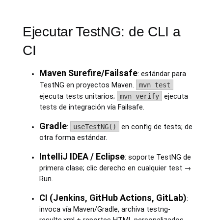
Ejecutar TestNG: de CLI a
CI
Maven Surefire/Failsafe
: estándar para
TestNG en proyectos Maven.
mvn test
ejecuta tests unitarios;
mvn verify
ejecuta
tests de integración vía Failsafe.
Gradle
:
useTestNG()
en config de tests; de
otra forma estándar.
IntelliJ IDEA / Eclipse
: soporte TestNG de
primera clase; clic derecho en cualquier test →
Run.
CI (Jenkins, GitHub Actions, GitLab)
:
invoca vía Maven/Gradle, archiva testng-