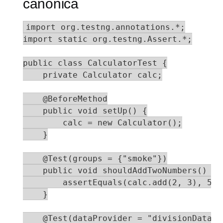
canónica
import org.testng.annotations.*;

import static org.testng.Assert.*;

public class CalculatorTest {

    private Calculator calc;

    @BeforeMethod

    public void setUp() {

        calc = new Calculator();

    }

    @Test(groups = {"smoke"})

    public void shouldAddTwoNumbers() {

        assertEquals(calc.add(2, 3), 5);

    }

    @Test(dataProvider = "divisionData")
