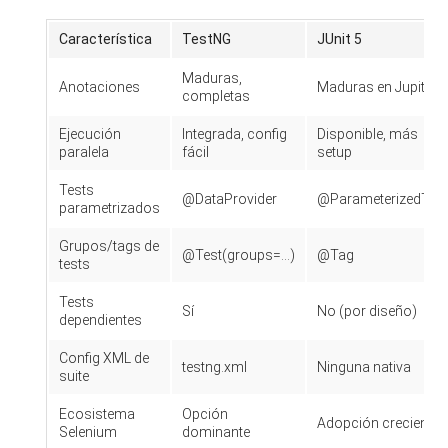
Característica
TestNG
JUnit 5
Maduras,
Anotaciones
Maduras en Jupiter
completas
Ejecución
Integrada, config
Disponible, más
paralela
fácil
setup
Tests
@DataProvider
@ParameterizedTest
parametrizados
Grupos/tags de
@Test(groups=...)
@Tag
tests
Tests
Sí
No (por diseño)
dependientes
Config XML de
testng.xml
Ninguna nativa
suite
Ecosistema
Opción
Adopción creciente
Selenium
dominante