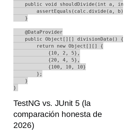
    public void shouldDivide(int a, int 
        assertEquals(calc.divide(a, b), e
    }

    @DataProvider

    public Object[][] divisionData() {

        return new Object[][] {

            {10, 2, 5},

            {20, 4, 5},

            {100, 10, 10}

        };

    }

}
TestNG vs. JUnit 5 (la
comparación honesta de
2026)