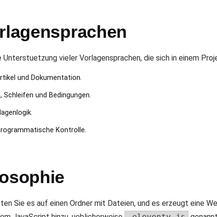
orlagensprachen
e Unterstuetzung vieler Vorlagensprachen, die sich in einem Proj
Artikel und Dokumentation.
, Schleifen und Bedingungen.
lagenlogik.
programmatische Kontrolle.
losophie
hten Sie es auf einen Ordner mit Dateien, und es erzeugt eine W
inem JavaScript hinzu, ueblicherweise
.eleventy.js
genannt.