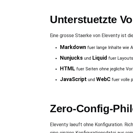
Unterstuetzte V
Eine grosse Staerke von Eleventy ist di
Markdown
fuer lange Inhalte wie 
Nunjucks
Liquid
und
fuer Layouts
HTML
fuer Seiten ohne jegliche Vor
JavaScript
WebC
und
fuer volle 
Zero-Config-Phi
Eleventy laeuft ohne Konfiguration. Ric
eine einzige Konfigurationsdatei aus re