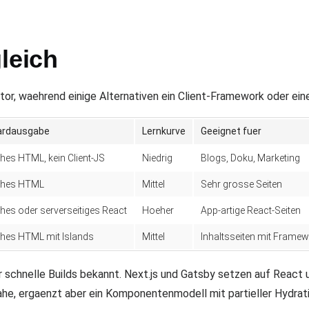
leich
rator, waehrend einige Alternativen ein Client-Framework oder ein
ardausgabe
Lernkurve
Geeignet fuer
ches HTML, kein Client-JS
Niedrig
Blogs, Doku, Marketing
ches HTML
Mittel
Sehr grosse Seiten
ches oder serverseitiges React
Hoeher
App-artige React-Seiten
ches HTML mit Islands
Mittel
Inhaltsseiten mit Frame
r schnelle Builds bekannt. Next.js und Gatsby setzen auf React u
ahe, ergaenzt aber ein Komponentenmodell mit partieller Hydrat