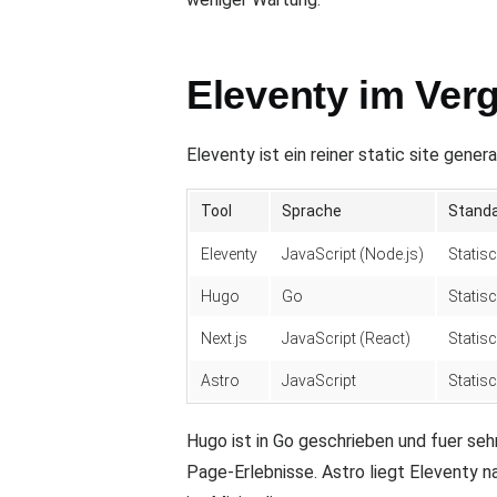
Eleventy im Verg
Eleventy ist ein reiner static site gene
Tool
Sprache
Stand
Eleventy
JavaScript (Node.js)
Statis
Hugo
Go
Statis
Next.js
JavaScript (React)
Statis
Astro
JavaScript
Statis
Hugo ist in Go geschrieben und fuer seh
Page-Erlebnisse. Astro liegt Eleventy n