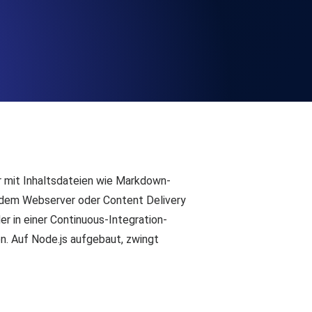
chwindigkeit und Funktionalität der API
ats-Checks und Ablauf-Warnungen.
Checks und Alerts. Kostenlos starten.
er mit Inhaltsdateien wie Markdown-
edem Webserver oder Content Delivery
r in einer Continuous-Integration-
n. Auf Node.js aufgebaut, zwingt
nd MCP