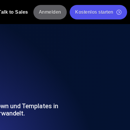
Talk to Sales
Anmelden
Kostenlos starten
tskripte von mehreren Standorten aus.
Kostenloser Websitespeed-Test
Kostenloses Lasttest-Tool
t-Analyse
ormance-Einblicke, die auf Ihren Tech-
Kostenloses JMeter Test Skript-Validierungstool
API-Statusprüfer
g
Core Web Vitals Checker
rformance-Probes aus 25+ Standorten.
Liste kostenloser Web-Tools
utzer es tun.
down und Templates in
rwandelt.
hre APIs