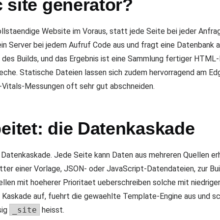
c site generator?
vollstaendige Website im Voraus, statt jede Seite bei jeder An
n Server bei jedem Aufruf Code aus und fragt eine Datenbank ab
 des Builds, und das Ergebnis ist eine Sammlung fertiger HTML-
flaeche. Statische Dateien lassen sich zudem hervorragend am E
Vitals-Messungen oft sehr gut abschneiden.
eitet: die Datenkaskade
ie Datenkaskade. Jede Seite kann Daten aus mehreren Quellen erha
ter einer Vorlage, JSON- oder JavaScript-Datendateien, zur Bu
len mit hoeherer Prioritaet ueberschreiben solche mit niedrigere
e Kaskade auf, fuehrt die gewaehlte Template-Engine aus und sch
sig
_site
heisst.