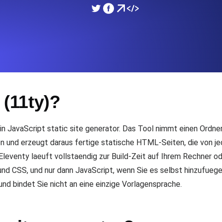
icke und Leistung mithilfe des
Überwachen Sie die Ges
SSL Monitoring
APIs. Kostenlos starten.
Automatische SSL-Zertifik
Kostenlos starten.
 (11ty)?
DNS Monitoring
nd geplante Tasks. Kostenlos
DNS Monitoring mit Record-
 ein JavaScript static site generator. Das Tool nimmt einen Ordn
und erzeugt daraus fertige statische HTML-Seiten, die von j
eventy laeuft vollstaendig zur Build-Zeit auf Ihrem Rechner ode
Monitoring as Code
und CSS, und nur dann JavaScript, wenn Sie es selbst hinzufuege
üft aus 26 Regionen.
Monitore als YAML, JS u
nd bindet Sie nicht an eine einzige Vorlagensprache.