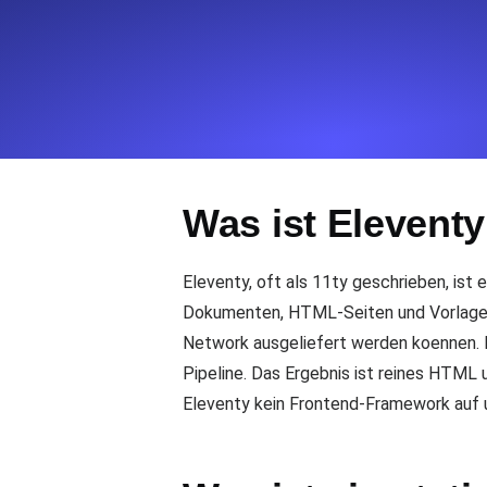
Überwachen Sie Ihre Website-Einbl
Leuchtturms.
Uptime Monitoring
Uptime Monitoring für Websites und 
Was ist Eleventy
Cron Job Monitoring
Heartbeat Monitoring für Cronjobs u
starten.
Eleventy, oft als 11ty geschrieben, ist
Dokumenten, HTML-Seiten und Vorlagen 
Network ausgeliefert werden koennen. El
TCP Monitoring
Pipeline. Das Ergebnis ist reines HTML 
Port-Uptime und Connect-Zeit, gepr
Eleventy kein Frontend-Framework auf u