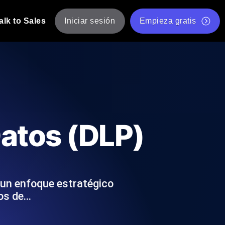
alk to Sales
Iniciar sesión
Empieza gratis
JMeter
eba de JMeter desde múltiples ubicaciones.
Prueba de velocidad de sitio web gratis
Herramienta gratuita de prueba de carga
de Carga con IA
 instantánea y útil adaptada a su stack
Validador de scripts JMeter gratuito
Datos (DLP)
Comprobador de estado de API
g
Comprobador de Core Web Vitals
e y rendimiento desde 25+ ubicaciones.
Lista de herramientas web gratuitas
us usuarios.
 un enfoque estratégico
dos de…
Is