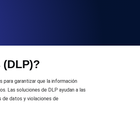
 y funcionalidad de la API
ificados SSL y alertas de caducidad.
s (DLP)?
ación de registros y alertas. Gratis para
 para garantizar que la información
ados. Las soluciones de DLP ayudan a las
s de datos y violaciones de
S y MCP