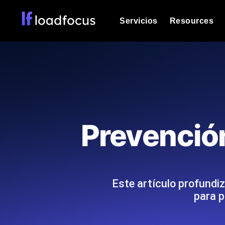
Servicios
Resources
Prueba de carga
Vea cómo funcionan sus sitios web o
Documentación
Le ayudaremos a comenzar
k6 pruebas de carga
Ejecuta pruebas de carga k6 JavaSc
Glosario
Prevención
ubicaciones cloud con análisis de IA
Explorar categorías de
glosario
Load Testing Services
Alternativas
Load testing liderado por expertos: e
Explorar categorías de
los ejecutamos a escala y entregamo
alternativas
Este artículo profundi
para p
Supervisión del rendimient