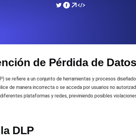
miento de su sitio web.
Monitorear la velocidad
SSL Monitoring
 APIs. Gratis para empezar.
Checks automáticos de cert
Gratis para empezar.
ención de Pérdida de Dato
DNS Monitoring
 y tareas programadas. Gratis
DNS monitoring con comprob
empezar.
 se refiere a un conjunto de herramientas y procesos diseñados
utilice de manera incorrecta o se acceda por usuarios no autoriz
diferentes plataformas y redes, previniendo posibles violacione
Monitoring as Code
xión, desde 26 regiones.
Monitores como YAML, J
la DLP