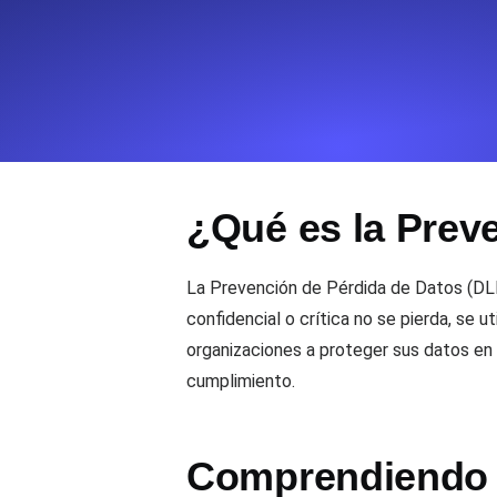
Supervise la información y el rendi
Uptime Monitoring
Uptime Monitoring para sitios web y
¿Qué es la Prev
Cron Job Monitoring
Heartbeat monitoring para cron jobs
para empezar.
La Prevención de Pérdida de Datos (DLP)
confidencial o crítica no se pierda, se 
organizaciones a proteger sus datos en 
TCP Monitoring
cumplimiento.
Uptime de puertos y tiempo de cone
Comprendiendo 