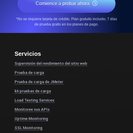
Comience a probar ahora
*No se requiere tarjeta de crédito. Plan gratuito incluido; 7 días
de prueba gratis en los planes de pago.
Servicios
Supervisión del rendimiento del sitio web
Prueba de carga
Prueba de carga de JMeter
k6 pruebas de carga
Load Testing Services
Monitoree sus APIs
Uptime Monitoring
SSL Monitoring