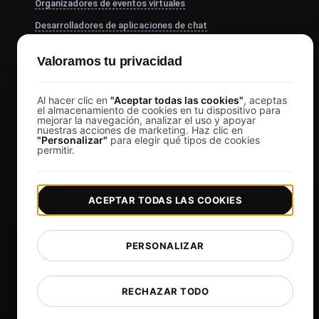
Organizadores de eventos virtuales
Desarrolladores de aplicaciones de chat
Servicios Financieros
Valoramos tu privacidad
Ver más
Precios
Al hacer clic en
"Aceptar todas las cookies"
, aceptas
el almacenamiento de cookies en tu dispositivo para
mejorar la navegación, analizar el uso y apoyar
Precios y planes
nuestras acciones de marketing. Haz clic en
"Personalizar"
para elegir qué tipos de cookies
Iniciar sesión
permitir.
Registrarse
Afiliados
ACEPTAR TODAS LAS COOKIES
Docs
Blog
PERSONALIZAR
Tech
Comparisons
RECHAZAR TODO
Sitemap