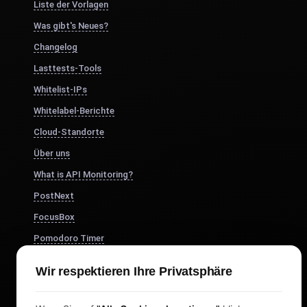
Liste der Vorlagen
Was gibt's Neues?
Changelog
Lasttests-Tools
Whitelist-IPs
Whitelabel-Berichte
Cloud-Standorte
Über uns
What is API Monitoring?
PostNext
FocusBox
Pomodoro Timer
Study Timer
Wir respektieren Ihre Privatsphäre
DesignerBox