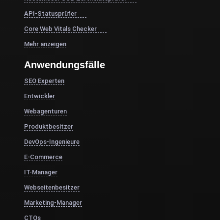
API-Statusprüfer
Core Web Vitals Checker
Mehr anzeigen
Anwendungsfälle
SEO Experten
Entwickler
Webagenturen
Produktbesitzer
DevOps-Ingenieure
E-Commerce
IT-Manager
Webseitenbesitzer
Marketing-Manager
CTOs