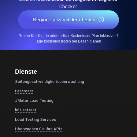
Checker.
Beginne jetzt mit dem Testen
*Keine Kreditkarte erforderlich. Kostenloser Plan inklusive; 7
Tage kostenlos testen bei Bezahlplänen.
Dienste
Seitengeschwindigkeitsüberwachung
Lasttests
JMeter Load Testing
k6 Lasttest
Load Testing Services
Überwachen Sie Ihre APIs