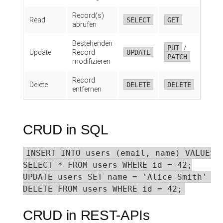
Record(s)
Read
SELECT
GET
abrufen
Bestehenden
PUT
/
Update
Record
UPDATE
PATCH
modifizieren
Record
Delete
DELETE
DELETE
entfernen
CRUD in SQL
INSERT INTO users (email, name) VALUES (
SELECT * FROM users WHERE id = 42;

UPDATE users SET name = 'Alice Smith' WH
DELETE FROM users WHERE id = 42;
CRUD in REST-APIs