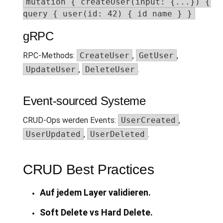
mutation { createUser(input: {...}) { id
query { user(id: 42) { id name } }
gRPC
RPC-Methods:
CreateUser
,
GetUser
,
UpdateUser
,
DeleteUser
.
Event-sourced Systeme
CRUD-Ops werden Events:
UserCreated
,
UserUpdated
,
UserDeleted
.
CRUD Best Practices
Auf jedem Layer validieren.
Soft Delete vs Hard Delete.