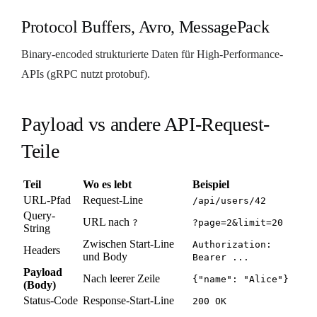
Protocol Buffers, Avro, MessagePack
Binary-encoded strukturierte Daten für High-Performance-
APIs (gRPC nutzt protobuf).
Payload vs andere API-Request-
Teile
Teil
Wo es lebt
Beispiel
URL-Pfad
Request-Line
/api/users/42
Query-
URL nach
?
?page=2&limit=20
String
Zwischen Start-Line
Authorization:
Headers
und Body
Bearer ...
Payload
Nach leerer Zeile
{"name": "Alice"}
(Body)
Status-Code
Response-Start-Line
200 OK