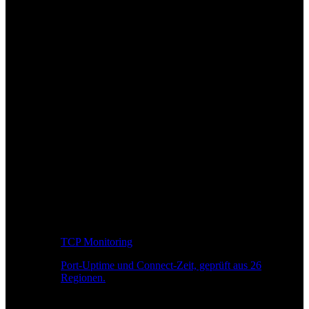
TCP Monitoring
Port-Uptime und Connect-Zeit, geprüft aus 26
Regionen.
Entwickler-Workflow