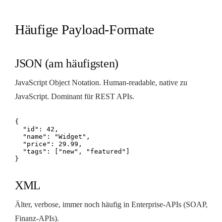
Häufige Payload-Formate
JSON (am häufigsten)
JavaScript Object Notation. Human-readable, native zu
JavaScript. Dominant für REST APIs.
{

  "id": 42,

  "name": "Widget",

  "price": 29.99,

  "tags": ["new", "featured"]

}
XML
Älter, verbose, immer noch häufig in Enterprise-APIs (SOAP,
Finanz-APIs).