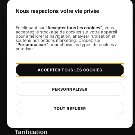
Agences
Nous respectons votre vie privée
Propriétaires de produits
Les ingénieurs DevOps
En cliquant sur
"Accepter tous les cookies"
, vous
acceptez le stockage de cookies sur votre appareil
E-commerce
pour améliorer la navigation, analyser l’utilisation et
soutenir nos actions marketing. Cliquez sur
"Personnaliser"
pour choisir les types de cookies à
Gestionnaires informatiques
autoriser.
Propriétaires de sites Web
Chefs de produit
ACCEPTER TOUS LES COOKIES
CTO
Propriétaires d'entreprise
PERSONNALISER
Organisateurs d'événements virtuels
Développeurs d'applications de chat
TOUT REFUSER
Services financiers
Voir plus
Tarification