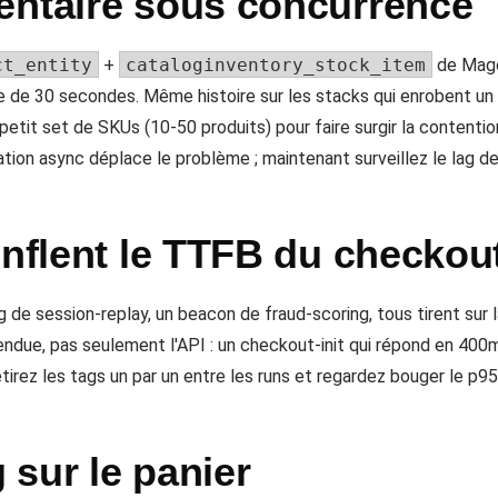
entaire sous concurrence
ct_entity
+
cataloginventory_stock_item
de Mage
 de 30 secondes. Même histoire sur les stacks qui enrobent un
petit set de SKUs (10-50 produits) pour faire surgir la contention
ion async déplace le problème ; maintenant surveillez le lag de 
onflent le TTFB du checkou
g de session-replay, un beacon de fraud-scoring, tous tirent sur
ndue, pas seulement l'API : un checkout-init qui répond en 400ms
irez les tags un par un entre les runs et regardez bouger le p95
sur le panier