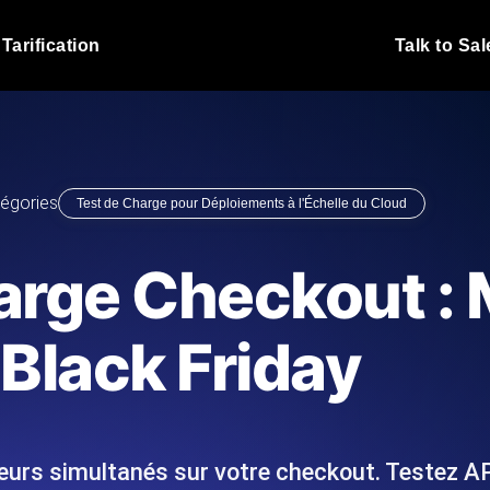
Tarification
Talk to Sal
Test de charge JMet
 fonctionnent sous charge.
Exécutez vos scripts de test
emplacements.
Blog produit
égories
Test de Charge pour Déploiements à l'Échelle du Cloud
En savoir plus sur le blog
Analyse de Test de 
vaScript depuis 25+
Insights de performance ins
Blog technique
arge Checkout :
I.
stack technologique.
En savoir plus sur le blog
Synthetic Monitorin
Comparisons Blog
Black Friday
 nous écrivons les scripts JMeter
Sondes always-on d'uptime
En savoir plus sur le blog
 et livrons le rapport.
emplacements. Détectez les
teurs simultanés sur votre checkout. Testez A
s du site Web
Surveillez vos AP