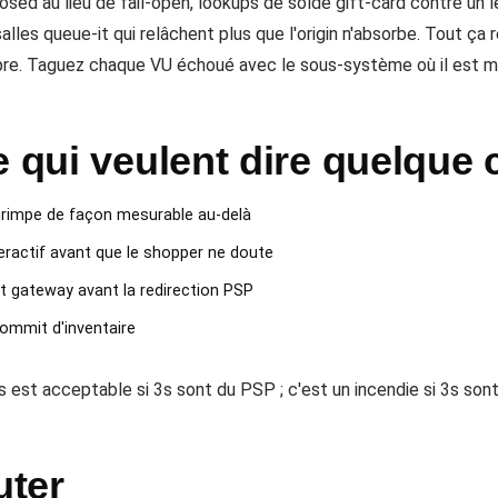
osed au lieu de fail-open, lookups de solde gift-card contre un l
alles queue-it qui relâchent plus que l'origin n'absorbe. Tout ç
pre. Taguez chaque VU échoué avec le sous-système où il est m
e qui veulent dire quelque
grimpe de façon mesurable au-delà
teractif avant que le shopper ne doute
 gateway avant la redirection PSP
commit d'inventaire
s est acceptable si 3s sont du PSP ; c'est un incendie si 3s son
uter