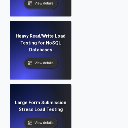
View details
Heavy Read/Write Load
Testing for NoSQL
Databases
View details
Large Form Submission
Stress Load Testing
View details