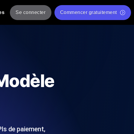
es
Se connecter
Commencer gratuitement
er
 JMeter à partir de plusieurs
Test gratuit de vitesse du site Web
Outil de test de charge gratuit
Charge par IA
tantanés et exploitables adaptés à votre
Outil de validation de script de test JMeter gratuit
 Modèle
Vérificateur de statut d'API
g
Vérificateur de Core Web Vitals
 et de performance depuis 25+
Liste d'Outils Web Gratuits
 pannes avant vos utilisateurs.
PIs de paiement,
Is