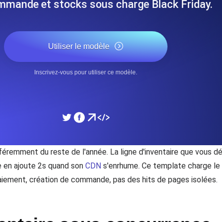
mmande et stocks sous charge Black Friday.
performances de votre site Web.
Surveiller la vitesse et 
Utiliser le modèle
SSL Monitoring
 APIs. Gratuit pour commencer.
Checks SSL automatiques et 
commencer.
Inscrivez-vous pour utiliser ce modèle.
DNS Monitoring
et tâches planifiées. Gratuit pour
DNS monitoring avec vérific
Gratuit pour commencer.
remment du reste de l'année. La ligne d'inventaire que vous d
re en ajoute 2s quand son
CDN
s'enrhume. Ce template charge le f
Monitoring as Code
ion, depuis 26 régions.
 paiement, création de commande, pas des hits de pages isolées.
Moniteurs en YAML, JS e