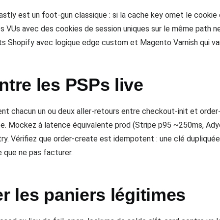
Fastly est un foot-gun classique : si la cache key omet le cookie 
des VUs avec des cookies de session uniques sur le même path ne 
ts Shopify avec logique edge custom et Magento Varnish qui vari
ntre les PSPs live
ent chacun un ou deux aller-retours entre checkout-init et order
ompte. Mockez à latence équivalente prod (Stripe p95 ~250ms, Ad
ry. Vérifiez que order-create est idempotent : une clé dupliqué
e que ne pas facturer.
r les paniers légitimes