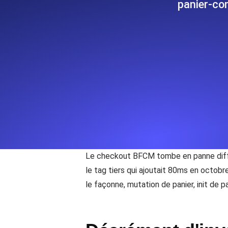
panier-co
Surveillez les informations et les 
Uptime Monitoring
Uptime Monitoring pour sites web et
Cron Job Monitoring
Heartbeat monitoring pour cron jobs 
commencer.
Le checkout BFCM tombe en panne diffé
TCP Monitoring
le tag tiers qui ajoutait 80ms en octob
Uptime des ports et temps de connex
le façonne, mutation de panier, init de