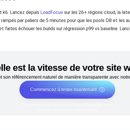
t k6. Lancez depuis
LoadFocus
sur les 26+ régions cloud, la la
 rampés par paliers de 5 minutes pour que les pools DB et les a
 et faites échouer les builds sur régression p99 vs baseline. Lanc
le est la vitesse de votre site
 son référencement naturel de manière transparente avec notre 
Commencez à tester maintenant
*Aucune carte bancaire requise. Plan gratuit inclus ; essai
gratuit de 7 jours sur les plans payants.