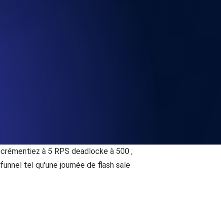
la fonctionnalité de l'API
alertes d'expiration. Gratuit pour
ation des enregistrements et alertes.
écrémentiez à 5 RPS deadlocke à 500 ;
unnel tel qu'une journée de flash sale
t MCP