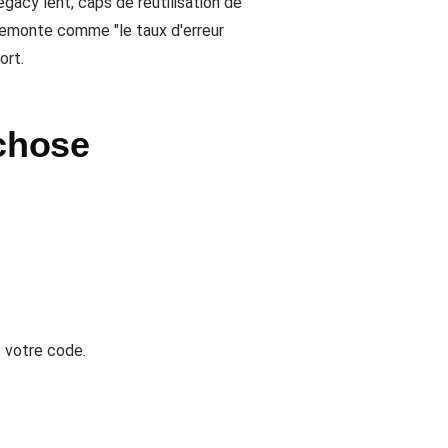
egacy lent, caps de réutilisation de
a remonte comme "le taux d'erreur
ort.
 chose
t votre code.