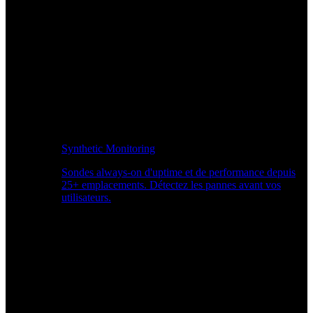
Synthetic Monitoring
Sondes always-on d'uptime et de performance depuis
25+ emplacements. Détectez les pannes avant vos
utilisateurs.
Surveiller les performances du site Web