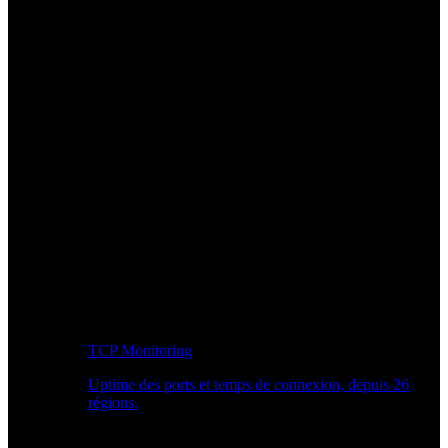
TCP Monitoring
Uptime des ports et temps de connexion, depuis 26
régions.
Workflow développeur