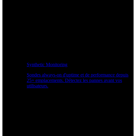
Synthetic Monitoring
Sondes always-on d'uptime et de performance depuis
25+ emplacements. Détectez les pannes avant vos
utilisateurs.
Surveiller les performances du site Web