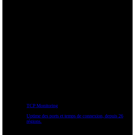
TCP Monitoring
Uptime des ports et temps de connexion, depuis 26
régions.
Workflow développeur