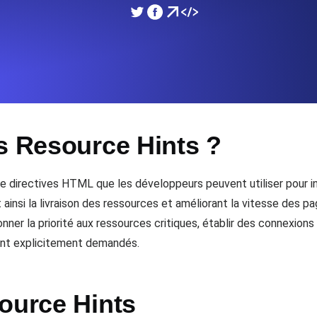
performances de votre site Web.
Surveiller la vitesse et 
SSL Monitoring
 APIs. Gratuit pour commencer.
Checks SSL automatiques et 
commencer.
s Resource Hints ?
DNS Monitoring
et tâches planifiées. Gratuit pour
DNS monitoring avec vérific
Gratuit pour commencer.
e directives HTML que les développeurs peuvent utiliser pour 
insi la livraison des ressources et améliorant la vitesse des pa
ner la priorité aux ressources critiques, établir des connexions
Monitoring as Code
ient explicitement demandés.
ion, depuis 26 régions.
Moniteurs en YAML, JS e
ource Hints