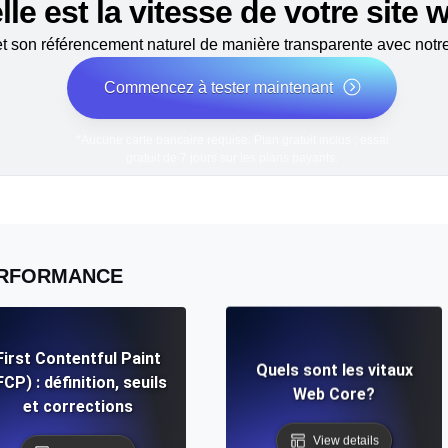
le est la vitesse de votre site
 son référencement naturel de manière transparente avec notre 
Commencez à tester maintenant
*Aucune carte bancaire requise. Plan gratuit inclus ; essai
gratuit de 7 jours sur les plans payants.
RFORMANCE
First Contentful Paint
Quels sont les vitaux
FCP) : définition, seuils
Web Core?
et corrections
View details