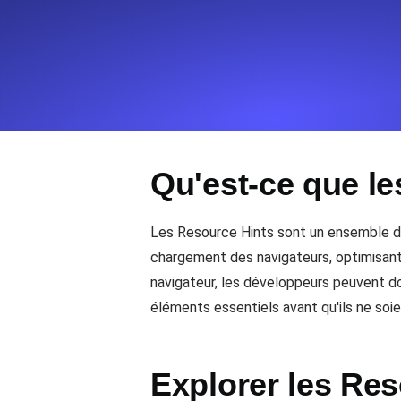
Surveillez les informations et les 
Uptime Monitoring
Uptime Monitoring pour sites web et
Qu'est-ce que le
Cron Job Monitoring
Heartbeat monitoring pour cron jobs 
commencer.
Les Resource Hints sont un ensemble d
chargement des navigateurs, optimisant a
navigateur, les développeurs peuvent don
TCP Monitoring
éléments essentiels avant qu'ils ne so
Uptime des ports et temps de connex
Explorer les Res