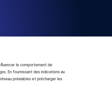
la fonctionnalité de l'API
alertes d'expiration. Gratuit pour
ation des enregistrements et alertes.
influencer le comportement de
ges. En fournissant des indications au
 réseau préalables et précharger les
t MCP