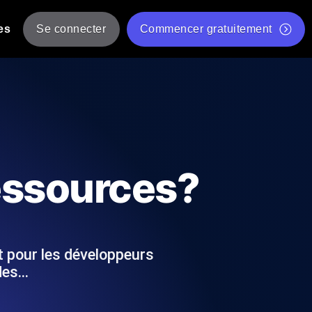
es
Se connecter
Commencer gratuitement
er
 JMeter à partir de plusieurs
Test gratuit de vitesse du site Web
Outil de test de charge gratuit
Charge par IA
tantanés et exploitables adaptés à votre
Outil de validation de script de test JMeter gratuit
ressources?
Vérificateur de statut d'API
g
Vérificateur de Core Web Vitals
 et de performance depuis 25+
Liste d'Outils Web Gratuits
 pannes avant vos utilisateurs.
t pour les développeurs
 des…
Is