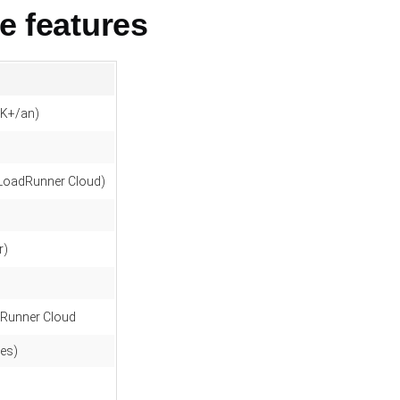
 features
0K+/an)
LoadRunner Cloud)
r)
dRunner Cloud
les)