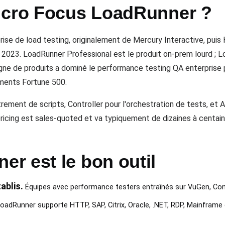
icro Focus LoadRunner ?
rise de load testing, originalement de Mercury Interactive, puis
de 2023. LoadRunner Professional est le produit on-prem lourd ;
ligne de produits a dominé le performance testing QA enterpris
ments Fortune 500.
rement de scripts, Controller pour l'orchestration de tests, et An
cing est sales-quoted et va typiquement de dizaines à centaine
r est le bon outil
ablis.
Équipes avec performance testers entraînés sur VuGen, Contr
oadRunner supporte HTTP, SAP, Citrix, Oracle, .NET, RDP, Mainframe 