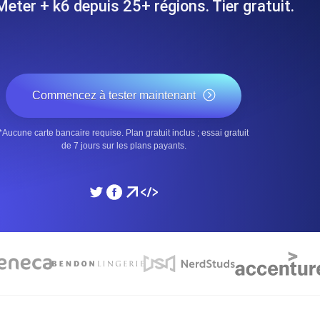
eter + k6 depuis 25+ régions. Tier gratuit.
performances de votre site Web.
Surveiller la vitesse et 
SSL Monitoring
 APIs. Gratuit pour commencer.
Checks SSL automatiques et 
Commencez à tester maintenant
commencer.
*Aucune carte bancaire requise. Plan gratuit inclus ; essai gratuit
DNS Monitoring
de 7 jours sur les plans payants.
et tâches planifiées. Gratuit pour
DNS monitoring avec vérific
Gratuit pour commencer.
Monitoring as Code
ion, depuis 26 régions.
Moniteurs en YAML, JS e