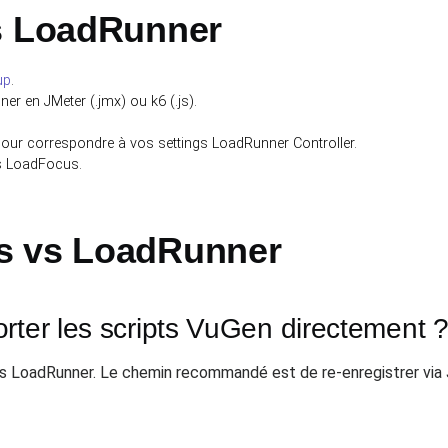
s LoadRunner
up
.
r en JMeter (.jmx) ou k6 (.js).
pour correspondre à vos settings LoadRunner Controller.
ns LoadFocus.
s vs LoadRunner
rter les scripts VuGen directement 
res LoadRunner. Le chemin recommandé est de re-enregistrer vi