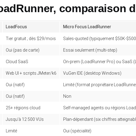
adRunner, comparaison de
LoadFocus
Micro Focus LoadRunner
Tier gratuit ; dès $29/mois
Sales-quoted (typiquement $50K-$50
Oui (pas de carte)
Essai seulement (multi-step)
Cloud SaaS
On-prem (LoadRunner Pro) ou SaaS (
Web UI + scripts JMeter/k6
VuGen IDE (desktop Windows)
Oui (natif)
Limité (format propriétaire LoadRunne
Oui (natif)
Non
25+ régions cloud
Self-managed agents ou régions Loa
Jusqu'à 12 500 VUs
Plan-dépendant (six chiffres atteignab
Limité
Oui (spécialité)