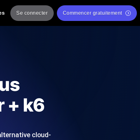
es
Se connecter
Commencer gratuitement
er
 JMeter à partir de plusieurs
Test gratuit de vitesse du site Web
Outil de test de charge gratuit
Charge par IA
tantanés et exploitables adaptés à votre
Outil de validation de script de test JMeter gratuit
cus
Vérificateur de statut d'API
g
Vérificateur de Core Web Vitals
 + k6
 et de performance depuis 25+
Liste d'Outils Web Gratuits
 pannes avant vos utilisateurs.
lternative cloud-
Is