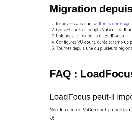
Migration depui
Inscrivez-vous sur
loadfocus.com/sign
Convertissez les scripts VuGen LoadRunne
Uploadez le .jmx ou .js à LoadFocus.
Configurez VU count, durée et ramp-up 
Tournez depuis une ou plusieurs régio
FAQ : LoadFocu
LoadFocus peut-il impo
Non, les scripts VuGen sont propriétai
k6.