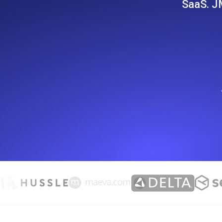
SaaS. JM
Surveillez les informations et les 
Uptime Monitoring
Uptime Monitoring pour sites web et
Cron Job Monitoring
Heartbeat monitoring pour cron jobs 
commencer.
TCP Monitoring
Uptime des ports et temps de connex