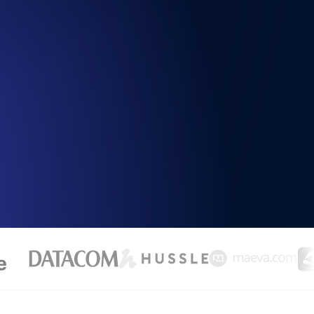
la fonctionnalité de l'API
alertes d'expiration. Gratuit pour
ation des enregistrements et alertes.
t MCP