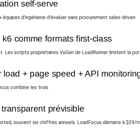
tion self-serve
 équipes d'ingénierie d'évaluer sans procurement sales-driven.
 k6 comme formats first-class
Les scripts propriétaires VuGen de LoadRunner limitent la port
r load + page speed + API monitorin
cus combine les trois.
 transparent prévisible
uoted, souvent six chiffres annuels. LoadFocus démarre à $29/m