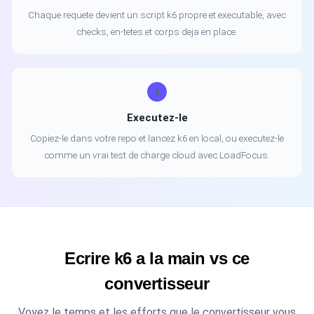
Chaque requete devient un script k6 propre et executable, avec
checks, en-tetes et corps deja en place.
3
Executez-le
Copiez-le dans votre repo et lancez k6 en local, ou executez-le
comme un vrai test de charge cloud avec LoadFocus.
Ecrire k6 a la main vs ce
convertisseur
Voyez le temps et les efforts que le convertisseur vous