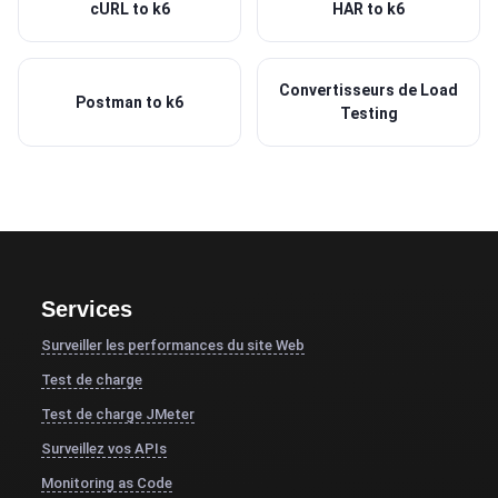
cURL to k6
HAR to k6
Convertisseurs de Load
Postman to k6
Testing
Services
Surveiller les performances du site Web
Test de charge
Test de charge JMeter
Surveillez vos APIs
Monitoring as Code