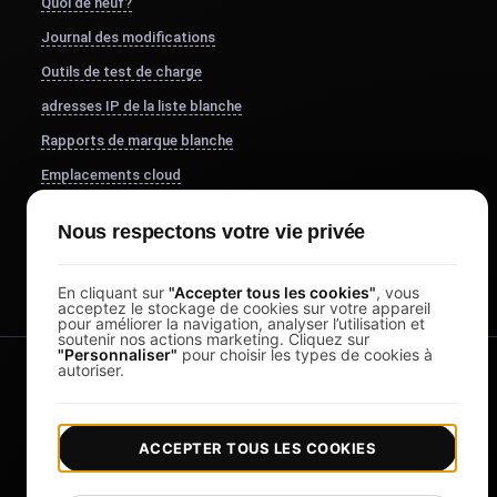
Quoi de neuf?
Journal des modifications
Outils de test de charge
adresses IP de la liste blanche
Rapports de marque blanche
Emplacements cloud
À propos de nous
Nous respectons votre vie privée
FocusBox
Pomodoro Timer
En cliquant sur
"Accepter tous les cookies"
, vous
acceptez le stockage de cookies sur votre appareil
pour améliorer la navigation, analyser l’utilisation et
soutenir nos actions marketing. Cliquez sur
"Personnaliser"
pour choisir les types de cookies à
autoriser.
ACCEPTER TOUS LES COOKIES