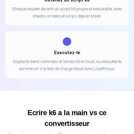
Obtenez un script k6
Chaque requete devient un script k6 propre et executable, avec
checks, en-tetes et corps deja en place.
3
Executez-le
Copiez-le dans votre repo et lancez k6 en local, ou executez-le
comme un vrai test de charge cloud avec LoadFocus.
Ecrire k6 a la main vs ce
convertisseur