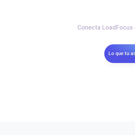
Supervise la información y el rendi
Conecta LoadFocus c
Uptime Monitoring
Uptime Monitoring para sitios web y
Lo que tu a
Cron Job Monitoring
Heartbeat monitoring para cron jobs
para empezar.
TCP Monitoring
Uptime de puertos y tiempo de cone