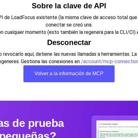
Sobre la clave de API
 de LoadFocus existente (la misma clave de acceso total que usa
conectar se creó una.
n cualquier momento (esto también la regenera para la CLI/CI)
Desconectar
 revocarlo aquí, detiene las nuevas llamadas a herramientas. L
egeneres. Gestiona las conexiones en
/account/mcp-connectio
Volver a la información de MCP
as de prueba
 pequeñas?