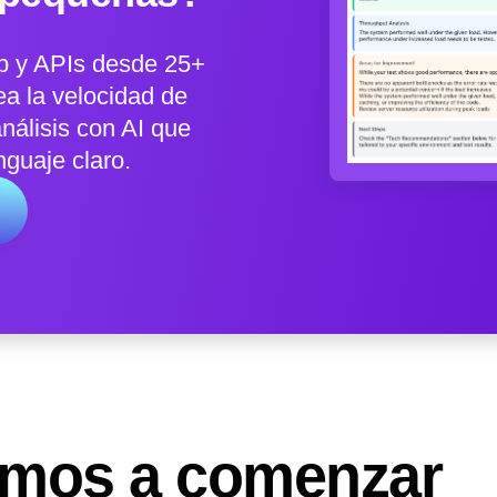
eb y APIs desde 25+
ea la velocidad de
análisis con AI que
nguaje claro.
emos a comenzar