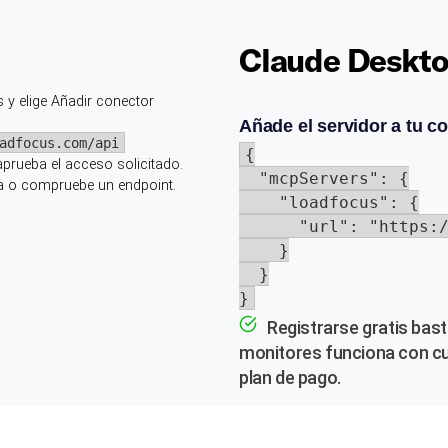
Claude Deskt
 y elige Añadir conector
Añade el servidor a tu c
adfocus.com/api
{

aprueba el acceso solicitado.
  "mcpServers": {

eba o compruebe un endpoint.
    "loadfocus": {

      "url": "https:/
    }

  }

}
Registrarse gratis bast
monitores funciona con cua
plan de pago.