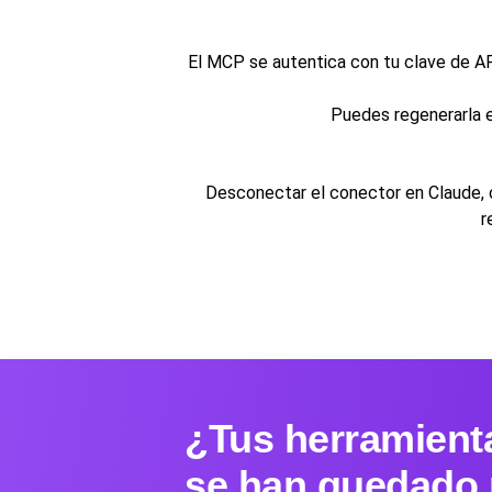
El MCP se autentica con tu clave de API
Puedes regenerarla e
Desconectar el conector en Claude, o
r
¿Tus herramient
se han quedado