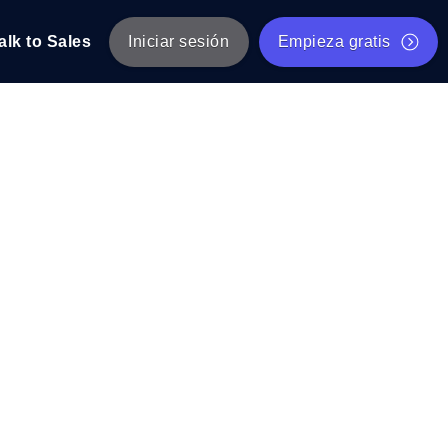
alk to Sales
Iniciar sesión
Empieza gratis
JMeter
eba de JMeter desde múltiples ubicaciones.
Prueba de velocidad de sitio web gratis
Herramienta gratuita de prueba de carga
de Carga con IA
 instantánea y útil adaptada a su stack
Validador de scripts JMeter gratuito
Comprobador de estado de API
g
Comprobador de Core Web Vitals
e y rendimiento desde 25+ ubicaciones.
Lista de herramientas web gratuitas
us usuarios.
Is