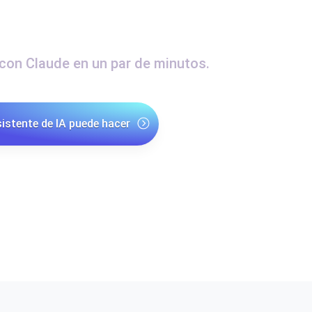
MCP
miento de su sitio web.
Monitorear la velocidad
on Claude en un par de minutos.
SSL Monitoring
 APIs. Gratis para empezar.
Checks automáticos de cert
Gratis para empezar.
sistente de IA puede hacer
DNS Monitoring
 y tareas programadas. Gratis
DNS monitoring con comprob
empezar.
mcp.loadfocus.com/api
Monitoring as Code
xión, desde 26 regiones.
Monitores como YAML, J