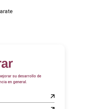
parate
rar
ejorar su desarrollo de
ncia en general.