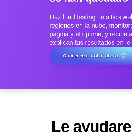
Haz load testing de sitios w
regiones en la nube, monitor
página y el uptime, y recibe 
explican tus resultados en le
Comience a probar ahora
Le ayudar