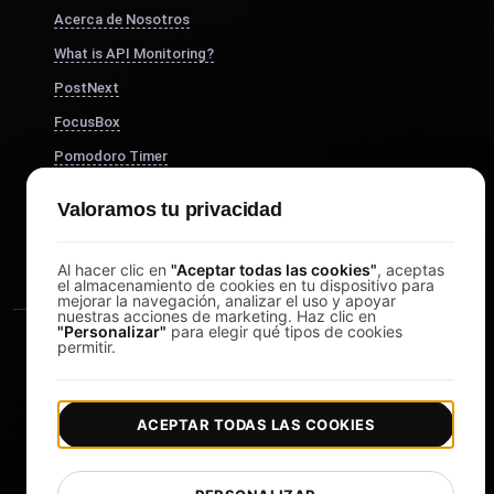
Acerca de Nosotros
What is API Monitoring?
PostNext
FocusBox
Pomodoro Timer
Study Timer
Valoramos tu privacidad
DesignerBox
Al hacer clic en
"Aceptar todas las cookies"
, aceptas
el almacenamiento de cookies en tu dispositivo para
mejorar la navegación, analizar el uso y apoyar
nuestras acciones de marketing. Haz clic en
"Personalizar"
para elegir qué tipos de cookies
permitir.
ACEPTAR TODAS LAS COOKIES
|
|
Copyright © 2026 LoadFocus
Términos y condiciones
|
|
Política de privacidad
Protección de datos