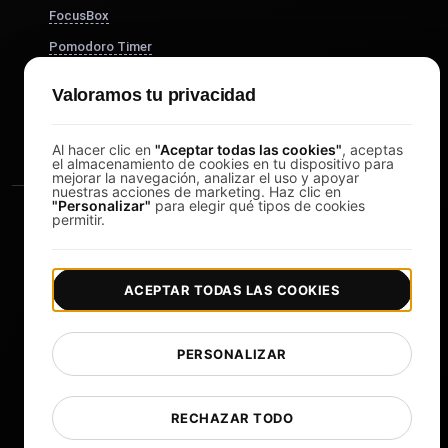
FocusBox
Pomodoro Timer
Study Timer
Valoramos tu privacidad
DesignerBox
Al hacer clic en
"Aceptar todas las cookies"
, aceptas
el almacenamiento de cookies en tu dispositivo para
mejorar la navegación, analizar el uso y apoyar
nuestras acciones de marketing. Haz clic en
"Personalizar"
para elegir qué tipos de cookies
permitir.
ACEPTAR TODAS LAS COOKIES
|
|
Copyright © 2026 LoadFocus
Términos y condiciones
|
|
Política de privacidad
Protección de datos
PERSONALIZAR
Preferencias de cookies
Cambiar idioma
RECHAZAR TODO