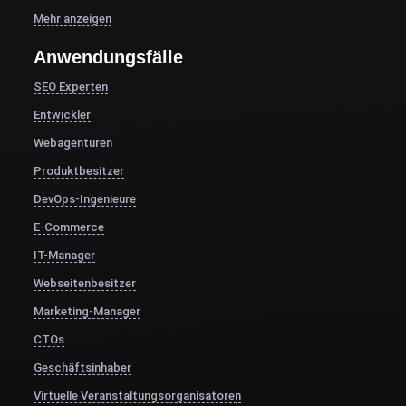
Mehr anzeigen
Anwendungsfälle
SEO Experten
Entwickler
Webagenturen
Produktbesitzer
DevOps-Ingenieure
E-Commerce
IT-Manager
Webseitenbesitzer
Marketing-Manager
CTOs
Geschäftsinhaber
Virtuelle Veranstaltungsorganisatoren