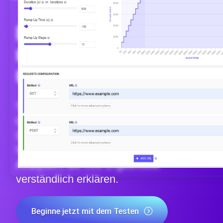
Ihre Testtools
reichen nicht
mehr?
Testen Sie Websites und APIs von 25+
Cloud-Regionen aus, überwachen Sie
Seitengeschwindigkeit und
Verfügbarkeit, und erhalten Sie AI-
Analysen, die Ihre Ergebnisse
verständlich erklären.
Beginne jetzt mit dem Testen