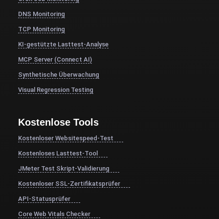
DNS Monitoring
TCP Monitoring
KI-gestützte Lasttest-Analyse
MCP Server (Connect AI)
Synthetische Überwachung
Visual Regression Testing
Kostenlose Tools
Kostenloser Websitespeed-Test
Kostenloses Lasttest-Tool
JMeter Test Skript-Validierung
Kostenloser SSL-Zertifikatsprüfer
API-Statusprüfer
Core Web Vitals Checker