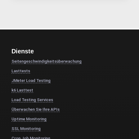
Dienste
Seitengeschwindigkeitsüberwachung
Lasttests
JMeter Load Testing
k6 Lasttest
Load Testing Services
Überwachen Sie Ihre APIs
Uptime Monitoring
SSL Monitoring
Cron Job Monitoring