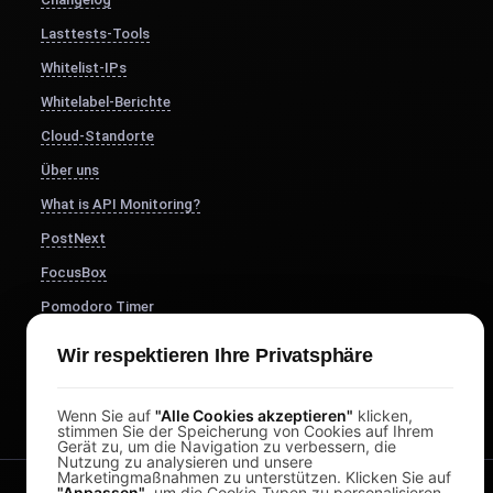
Lasttests-Tools
Whitelist-IPs
Whitelabel-Berichte
Cloud-Standorte
Über uns
What is API Monitoring?
PostNext
FocusBox
Pomodoro Timer
Study Timer
Wir respektieren Ihre Privatsphäre
DesignerBox
Wenn Sie auf
"Alle Cookies akzeptieren"
klicken,
stimmen Sie der Speicherung von Cookies auf Ihrem
Gerät zu, um die Navigation zu verbessern, die
Nutzung zu analysieren und unsere
Marketingmaßnahmen zu unterstützen. Klicken Sie auf
"Anpassen"
, um die Cookie-Typen zu personalisieren.