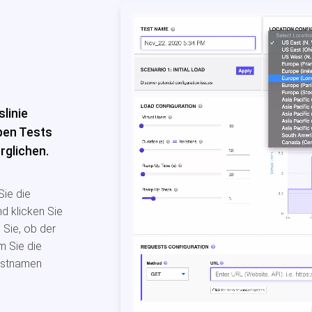
slinie
ben Tests
rglichen.
Sie die
d klicken Sie
 Sie, ob der
m Sie die
estnamen