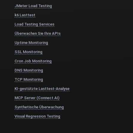
JMeter Load Testing
k6 Lasttest
Load Testing Services
Überwachen Sie Ihre APIs
Uptime Monitoring
SSL Monitoring
Cron Job Monitoring
DNS Monitoring
TCP Monitoring
KI-gestützte Lasttest-Analyse
MCP Server (Connect AI)
Synthetische Überwachung
Visual Regression Testing