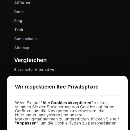
Affiliates
Docs
Blog
Tech
Comparisons
Sitemap
Vergleichen
Blazemeter Alternative
k6 Alternativen
Wir respektieren Ihre Privatsphäre
OctoPerf-Alternative
Gatling Alternative
Wenn Sie auf
"Alle Cookies akzeptieren"
klicken,
Locust Alternative
stimmen Sie der Speicherung von Cookies auf Ihrem
Gerät zu, um die Navigation zu verbessern, die
Taurus Alternative
Nutzung zu analysieren und unsere
Marketingmaßnahmen zu unterstützen. Klicken Sie auf
"Anpassen"
, um die Cookie-Typen zu personalisieren.
Apache JMeter Alternative