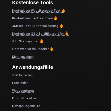
Kostenlose Tools
Kostenloser Websitespeed-Test
Kostenloses Lasttest-Tool
JMeter Test Skript-Validierung
Kostenloser SSL-Zertifikatsprüfer
API-Statusprüfer
Core Web Vitals Checker
Mehr anzeigen
Anwendungsfälle
SEO Experten
Entwickler
Webagenturen
Produktbesitzer
DevOps-Ingenieure