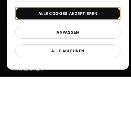
Mehr anzeigen
ALLE COOKIES AKZEPTIEREN
Hilfe
Kostenlose Tools
ANPASSEN
Glossar
Liste der Vorlagen
ALLE ABLEHNEN
Was gibt's Neues?
Changelog
Lasttests-Tools
Whitelist-IPs
Whitelabel-Berichte
Cloud-Standorte
Über uns
What is API Monitoring?
PostNext