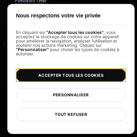
Pomodoro Timer
Study Timer
Nous respectons votre vie privée
DesignerBox
En cliquant sur
"Accepter tous les cookies"
, vous
acceptez le stockage de cookies sur votre appareil
pour améliorer la navigation, analyser l’utilisation et
soutenir nos actions marketing. Cliquez sur
"Personnaliser"
pour choisir les types de cookies à
autoriser.
ACCEPTER TOUS LES COOKIES
|
|
Copyright © 2026 LoadFocus
Conditions générales
|
|
Politique de confidentialité
Protection des données
PERSONNALISER
Préférences cookies
Changer de langue
TOUT REFUSER