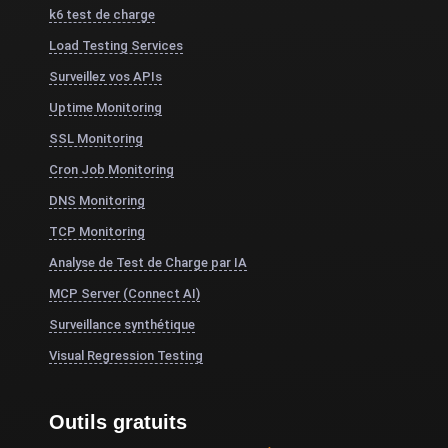
k6 test de charge
Load Testing Services
Surveillez vos APIs
Uptime Monitoring
SSL Monitoring
Cron Job Monitoring
DNS Monitoring
TCP Monitoring
Analyse de Test de Charge par IA
MCP Server (Connect AI)
Surveillance synthétique
Visual Regression Testing
Outils gratuits