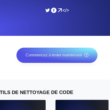
performances de votre site Web.
Surveiller la vitesse et 
SSL Monitoring
 APIs. Gratuit pour commencer.
Checks SSL automatiques et 
commencer.
DNS Monitoring
et tâches planifiées. Gratuit pour
DNS monitoring avec vérific
Commencez à tester maintenant
Gratuit pour commencer.
*Aucune carte bancaire requise. Plan gratuit inclus ; essai
gratuit de 7 jours sur les plans payants.
Monitoring as Code
ion, depuis 26 régions.
Moniteurs en YAML, JS e
TILS DE NETTOYAGE DE CODE