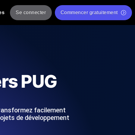
es
Se connecter
Commencer gratuitement
er
 JMeter à partir de plusieurs
Test gratuit de vitesse du site Web
Outil de test de charge gratuit
Charge par IA
tantanés et exploitables adaptés à votre
Outil de validation de script de test JMeter gratuit
ers PUG
Vérificateur de statut d'API
g
Vérificateur de Core Web Vitals
 et de performance depuis 25+
Liste d'Outils Web Gratuits
 pannes avant vos utilisateurs.
Transformez facilement
rojets de développement
Is