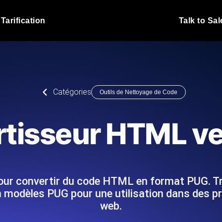
Tarification
Talk to Sal
Test de charge JMet
 fonctionnent sous charge.
Exécutez vos scripts de test
emplacements.
Blog produit
Catégories
Outils de Nettoyage de Code
En savoir plus sur le blog
Analyse de Test de 
vaScript depuis 25+
Insights de performance ins
Blog technique
tisseur HTML v
I.
stack technologique.
En savoir plus sur le blog
Synthetic Monitorin
Comparisons Blog
 nous écrivons les scripts JMeter
Sondes always-on d'uptime
En savoir plus sur le blog
 et livrons le rapport.
emplacements. Détectez les
t pour convertir du code HTML en format PUG. 
 modèles PUG pour une utilisation dans des p
web.
s du site Web
Surveillez vos AP