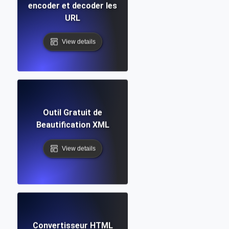
encoder et decoder les
URL
View details
Outil Gratuit de
Beautification XML
View details
Convertisseur HTML