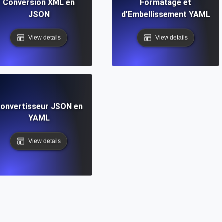
Conversion XML en
Formatage et
JSON
d'Embellissement YAML
View details
View details
onvertisseur JSON en
YAML
View details