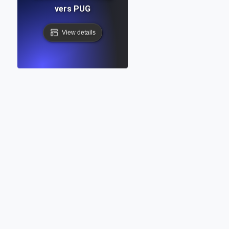
vers PUG
View details