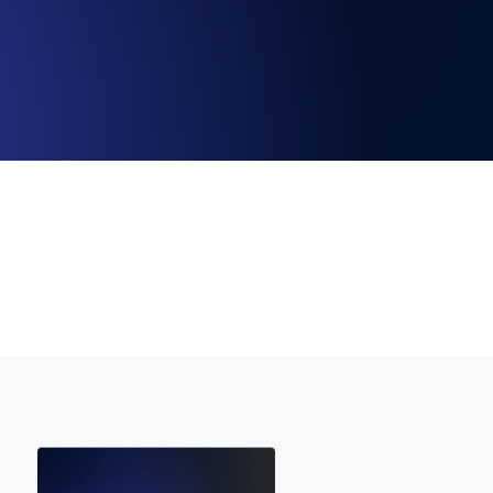
la fonctionnalité de l'API
alertes d'expiration. Gratuit pour
ation des enregistrements et alertes.
t MCP