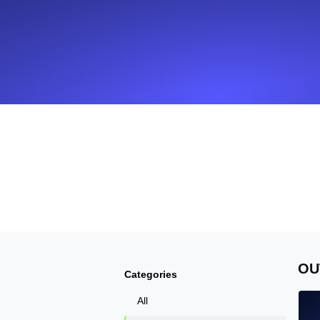
Surveillez les informations et les 
Uptime Monitoring
Uptime Monitoring pour sites web et
Cron Job Monitoring
Heartbeat monitoring pour cron jobs 
commencer.
TCP Monitoring
Uptime des ports et temps de connex
OU
Categories
All