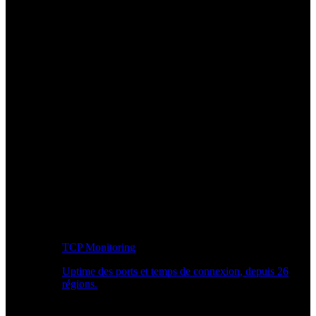
TCP Monitoring
Uptime des ports et temps de connexion, depuis 26
régions.
Workflow développeur