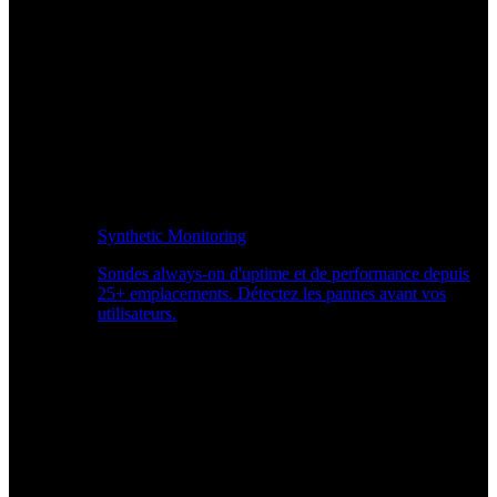
Synthetic Monitoring
Sondes always-on d'uptime et de performance depuis
25+ emplacements. Détectez les pannes avant vos
utilisateurs.
Surveiller les performances du site Web