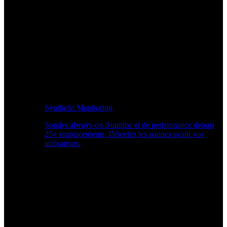
Synthetic Monitoring
Sondes always-on d'uptime et de performance depuis
25+ emplacements. Détectez les pannes avant vos
utilisateurs.
Surveiller les performances du site Web