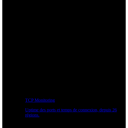
TCP Monitoring
Uptime des ports et temps de connexion, depuis 26
régions.
Workflow développeur