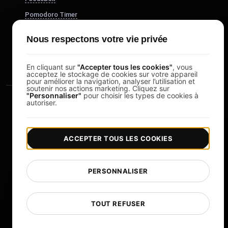
Pomodoro Timer
Study Timer
Nous respectons votre vie privée
DesignerBox
En cliquant sur
"Accepter tous les cookies"
, vous
acceptez le stockage de cookies sur votre appareil
pour améliorer la navigation, analyser l’utilisation et
soutenir nos actions marketing. Cliquez sur
"Personnaliser"
pour choisir les types de cookies à
autoriser.
ACCEPTER TOUS LES COOKIES
|
|
Copyright © 2026 LoadFocus
Conditions générales
|
|
Politique de confidentialité
Protection des données
PERSONNALISER
Préférences cookies
Changer de langue
TOUT REFUSER