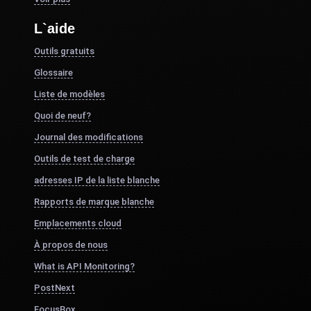
L`aide
Outils gratuits
Glossaire
Liste de modèles
Quoi de neuf?
Journal des modifications
Outils de test de charge
adresses IP de la liste blanche
Rapports de marque blanche
Emplacements cloud
À propos de nous
What is API Monitoring?
PostNext
FocusBox