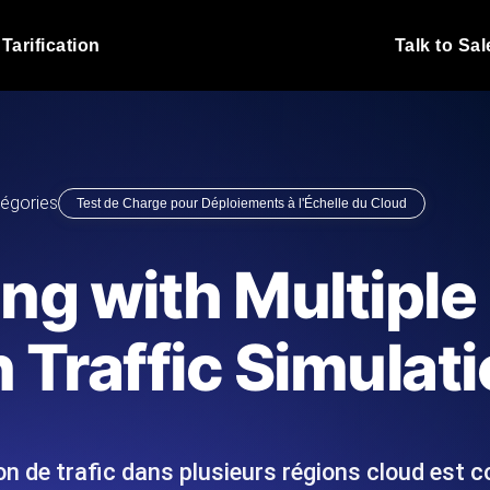
Tarification
Talk to Sal
Test de charge JMet
 fonctionnent sous charge.
Exécutez vos scripts de test
emplacements.
Blog produit
égories
Test de Charge pour Déploiements à l'Échelle du Cloud
En savoir plus sur le blog
Analyse de Test de 
vaScript depuis 25+
Insights de performance ins
Blog technique
ng with Multiple
I.
stack technologique.
En savoir plus sur le blog
Synthetic Monitorin
Comparisons Blog
 Traffic Simulat
 nous écrivons les scripts JMeter
Sondes always-on d'uptime
En savoir plus sur le blog
 et livrons le rapport.
emplacements. Détectez les
n de trafic dans plusieurs régions cloud est 
s du site Web
Surveillez vos AP