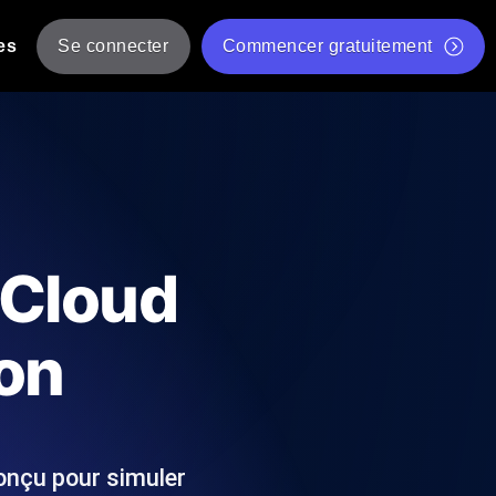
es
Se connecter
Commencer gratuitement
er
 JMeter à partir de plusieurs
Test gratuit de vitesse du site Web
Outil de test de charge gratuit
Charge par IA
tantanés et exploitables adaptés à votre
Outil de validation de script de test JMeter gratuit
 Cloud
Vérificateur de statut d'API
g
Vérificateur de Core Web Vitals
ion
 et de performance depuis 25+
Liste d'Outils Web Gratuits
 pannes avant vos utilisateurs.
conçu pour simuler
Is