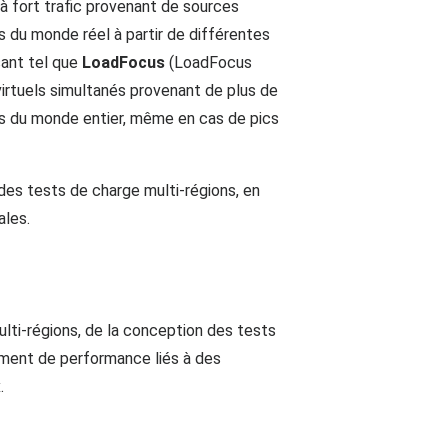
 à fort trafic provenant de sources
du monde réel à partir de différentes
sant tel que
LoadFocus
(LoadFocus
virtuels simultanés provenant de plus de
urs du monde entier, même en cas de pics
des tests de charge multi-régions, en
ales.
ti-régions, de la conception des tests
glement de performance liés à des
.