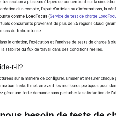
e transaction à plusieurs étapes se concentrent sur la simulation
réation d'un compte, l'ajout d'articles ou d'informations, la vérifi
l robuste comme
LoadFocus
(
Service de test de charge LoadFoc
virtuels concurrents provenant de plus de 26 régions cloud, gara
n cas de trafic intense.
ns la création, l'exécution et l'analyse de tests de charge à pl
a stabilité du flux de travail dans des conditions réelles.
e-t-il?
cturées sur la manière de configurer, simuler et mesurer chaque 
firmation finale. Il met en avant les meilleures pratiques pour id
 gérer une forte demande sans perturber la satisfaction de l'uti
nous besoin de tests de ch