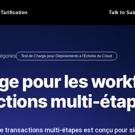
Tarification
Talk to Sal
Test de charge JMet
 fonctionnent sous charge.
Exécutez vos scripts de test
emplacements.
Blog produit
égories
Test de Charge pour Déploiements à l'Échelle du Cloud
En savoir plus sur le blog
Analyse de Test de 
vaScript depuis 25+
Insights de performance ins
Blog technique
ge pour les work
I.
stack technologique.
En savoir plus sur le blog
Synthetic Monitorin
Comparisons Blog
ctions multi-éta
 nous écrivons les scripts JMeter
Sondes always-on d'uptime
En savoir plus sur le blog
 et livrons le rapport.
emplacements. Détectez les
de transactions multi-étapes est conçu pour si
s du site Web
Surveillez vos AP