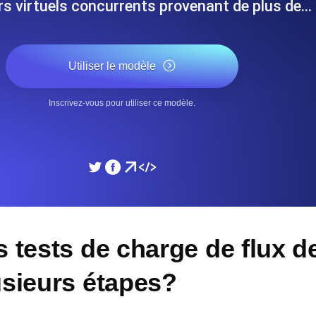
urs virtuels concurrents provenant de plus de…
performances de votre site Web.
Surveiller la vitesse et 
Utiliser le modèle
SSL Monitoring
 APIs. Gratuit pour commencer.
Checks SSL automatiques et 
commencer.
Inscrivez-vous pour utiliser ce modèle.
DNS Monitoring
et tâches planifiées. Gratuit pour
DNS monitoring avec vérific
Gratuit pour commencer.
Monitoring as Code
 tests de charge de flux de
ion, depuis 26 régions.
Moniteurs en YAML, JS e
usieurs étapes?