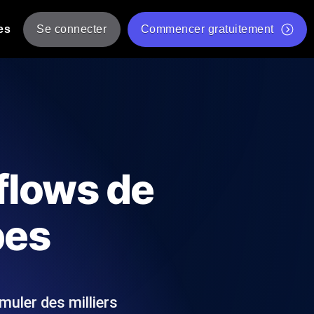
es
Se connecter
Commencer gratuitement
er
 JMeter à partir de plusieurs
Test gratuit de vitesse du site Web
Outil de test de charge gratuit
Charge par IA
tantanés et exploitables adaptés à votre
Outil de validation de script de test JMeter gratuit
flows de
Vérificateur de statut d'API
g
Vérificateur de Core Web Vitals
pes
 et de performance depuis 25+
Liste d'Outils Web Gratuits
 pannes avant vos utilisateurs.
muler des milliers
Is