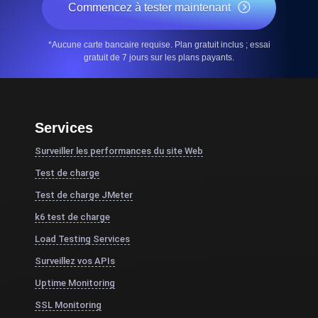
Commencez à tester maintenant
*Aucune carte bancaire requise. Plan gratuit inclus ; essai
gratuit de 7 jours sur les plans payants.
Services
Surveiller les performances du site Web
Test de charge
Test de charge JMeter
k6 test de charge
Load Testing Services
Surveillez vos APIs
Uptime Monitoring
SSL Monitoring