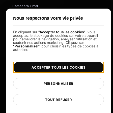
Pomodoro Timer
Study Timer
Nous respectons votre vie privée
DesignerBox
En cliquant sur
"Accepter tous les cookies"
, vous
acceptez le stockage de cookies sur votre appareil
pour améliorer la navigation, analyser l’utilisation et
soutenir nos actions marketing. Cliquez sur
"Personnaliser"
pour choisir les types de cookies à
autoriser.
ACCEPTER TOUS LES COOKIES
|
|
Copyright © 2026 LoadFocus
Conditions générales
|
|
Politique de confidentialité
Protection des données
PERSONNALISER
Préférences cookies
Changer de langue
TOUT REFUSER