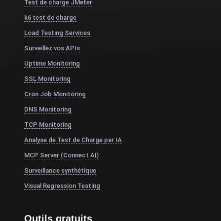
Test de charge JMeter
k6 test de charge
Load Testing Services
Surveillez vos APIs
Uptime Monitoring
SSL Monitoring
Cron Job Monitoring
DNS Monitoring
TCP Monitoring
Analyse de Test de Charge par IA
MCP Server (Connect AI)
Surveillance synthétique
Visual Regression Testing
Outils gratuits