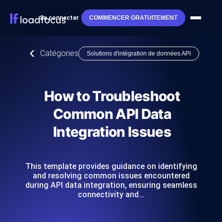
Se connecter
COMMENCER GRATUITEMENT
Catégories
Solutions d'intégration de données API
How to Troubleshoot
Common API Data
Integration Issues
This template provides guidance on identifying
and resolving common issues encountered
during API data integration, ensuring seamless
connectivity and…