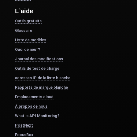
L`aide
Outils gratuits
Glossaire
Liste de modèles
Quoi de neuf?
Journal des modifications
Outils de test de charge
adresses IP de la liste blanche
Rapports de marque blanche
Emplacements cloud
À propos de nous
What is API Monitoring?
PostNext
FocusBox