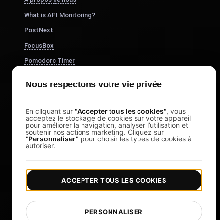
What is API Monitoring?
PostNext
FocusBox
Pomodoro Timer
Study Timer
Nous respectons votre vie privée
DesignerBox
En cliquant sur
"Accepter tous les cookies"
, vous
acceptez le stockage de cookies sur votre appareil
pour améliorer la navigation, analyser l’utilisation et
soutenir nos actions marketing. Cliquez sur
"Personnaliser"
pour choisir les types de cookies à
autoriser.
ACCEPTER TOUS LES COOKIES
|
|
Copyright © 2026 LoadFocus
Conditions générales
|
|
Politique de confidentialité
Protection des données
PERSONNALISER
Préférences cookies