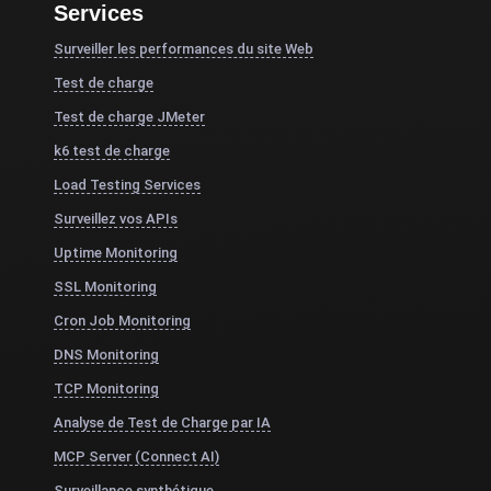
Services
Surveiller les performances du site Web
Test de charge
Test de charge JMeter
k6 test de charge
Load Testing Services
Surveillez vos APIs
Uptime Monitoring
SSL Monitoring
Cron Job Monitoring
DNS Monitoring
TCP Monitoring
Analyse de Test de Charge par IA
MCP Server (Connect AI)
Surveillance synthétique