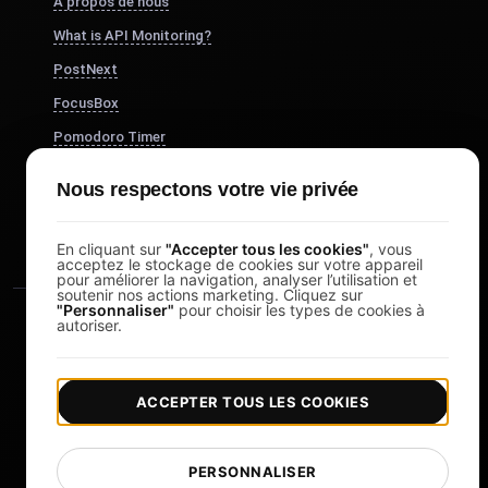
À propos de nous
What is API Monitoring?
PostNext
FocusBox
Pomodoro Timer
Study Timer
Nous respectons votre vie privée
DesignerBox
En cliquant sur
"Accepter tous les cookies"
, vous
acceptez le stockage de cookies sur votre appareil
pour améliorer la navigation, analyser l’utilisation et
soutenir nos actions marketing. Cliquez sur
"Personnaliser"
pour choisir les types de cookies à
autoriser.
ACCEPTER TOUS LES COOKIES
|
|
Copyright © 2026 LoadFocus
Conditions générales
|
|
Politique de confidentialité
Protection des données
PERSONNALISER
Préférences cookies