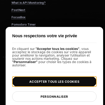
What is API Monitoring?
PostNext
FocusBox
Pomodoro Timer
Study Timer
Nous respectons votre vie privée
DesignerBox
En cliquant sur
"Accepter tous les cookies"
, vous
acceptez le stockage de cookies sur votre appareil
pour améliorer la navigation, analyser l’utilisation et
soutenir nos actions marketing. Cliquez sur
"Personnaliser"
pour choisir les types de cookies à
autoriser.
ACCEPTER TOUS LES COOKIES
|
|
Copyright © 2026 LoadFocus
Conditions générales
|
|
Politique de confidentialité
Protection des données
PERSONNALISER
Préférences cookies
Changer de langue