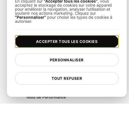
En cliquant sur
"Accepter tous les cookies"
, vous
Monitoring, Incident
acceptez le stockage de cookies sur votre appareil
pour améliorer la navigation, analyser l’utilisation et
Management & Network
soutenir nos actions marketing. Cliquez sur
Troubleshooting
"Personnaliser"
pour choisir les types de cookies à
autoriser.
Multi-Region Scalability
Testing
ACCEPTER TOUS LES COOKIES
Test Multi-Scénarios
Test de performance de la
page
PERSONNALISER
Tests de Disponibilité
TOUT REFUSER
Tests de Régression de
Performance
Tests de Performance
Test API alimenté par
Playwright
Tests d'analyse de vitesse en