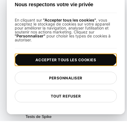
Nous respectons votre vie privée
Test API alimenté par
Playwright
En cliquant sur
"Accepter tous les cookies"
, vous
acceptez le stockage de cookies sur votre appareil
Tests d'analyse de vitesse en
pour améliorer la navigation, analyser l’utilisation et
temps réel
soutenir nos actions marketing. Cliquez sur
"Personnaliser"
pour choisir les types de cookies à
autoriser.
Tests de Fiabilité
Tests de Résilience
ACCEPTER TOUS LES COOKIES
Test de l'Utilisation des
Ressources
PERSONNALISER
SLI/SLO et surveillance des
métriques de service
Tests de Scalabilité
TOUT REFUSER
Tests de Soak
Tests de Spike