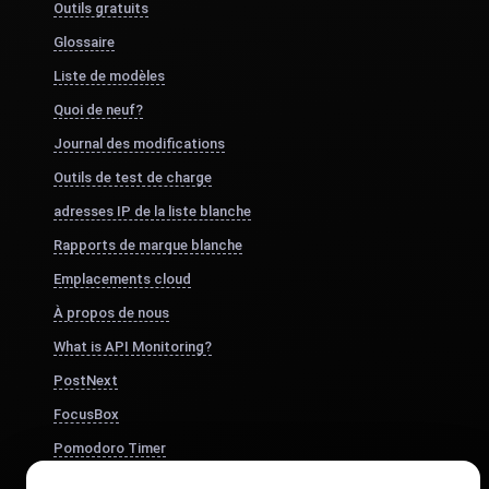
Outils gratuits
Glossaire
Liste de modèles
Quoi de neuf?
Journal des modifications
Outils de test de charge
adresses IP de la liste blanche
Rapports de marque blanche
Emplacements cloud
À propos de nous
What is API Monitoring?
PostNext
FocusBox
Pomodoro Timer
Study Timer