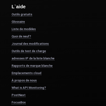
L`aide
Outils gratuits
Glossaire
Liste de modèles
Quoi de neuf?
Journal des modifications
Outils de test de charge
adresses IP de la liste blanche
Rapports de marque blanche
Emplacements cloud
À propos de nous
What is API Monitoring?
PostNext
FocusBox