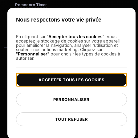
Pomodoro Timer
Study Timer
Nous respectons votre vie privée
DesignerBox
En cliquant sur
"Accepter tous les cookies"
, vous
acceptez le stockage de cookies sur votre appareil
pour améliorer la navigation, analyser l’utilisation et
soutenir nos actions marketing. Cliquez sur
"Personnaliser"
pour choisir les types de cookies à
autoriser.
ACCEPTER TOUS LES COOKIES
|
|
Copyright © 2026 LoadFocus
Conditions générales
|
|
Politique de confidentialité
Protection des données
PERSONNALISER
Préférences cookies
Changer de langue
TOUT REFUSER