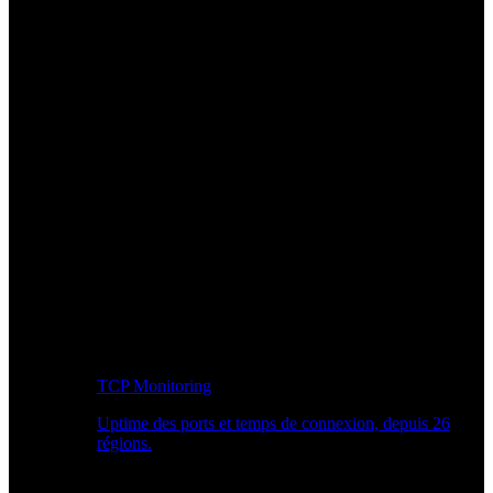
TCP Monitoring
Uptime des ports et temps de connexion, depuis 26
régions.
Workflow développeur