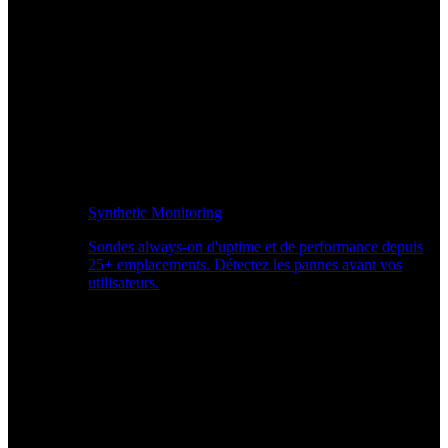
Synthetic Monitoring
Sondes always-on d'uptime et de performance depuis
25+ emplacements. Détectez les pannes avant vos
utilisateurs.
Surveiller les performances du site Web