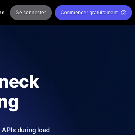
es
Se connecter
Commencer gratuitement
er
 JMeter à partir de plusieurs
Test gratuit de vitesse du site Web
Outil de test de charge gratuit
Charge par IA
tantanés et exploitables adaptés à votre
Outil de validation de script de test JMeter gratuit
eneck
Vérificateur de statut d'API
g
Vérificateur de Core Web Vitals
ing
 et de performance depuis 25+
Liste d'Outils Web Gratuits
 pannes avant vos utilisateurs.
 APIs during load
Is