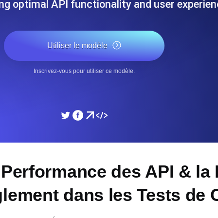
ing optimal API functionality and user experien
performances de votre site Web.
Surveiller la vitesse et 
Utiliser le modèle
SSL Monitoring
 APIs. Gratuit pour commencer.
Checks SSL automatiques et 
commencer.
Inscrivez-vous pour utiliser ce modèle.
DNS Monitoring
et tâches planifiées. Gratuit pour
DNS monitoring avec vérific
Gratuit pour commencer.
Monitoring as Code
 Performance des API & la
ion, depuis 26 régions.
Moniteurs en YAML, JS e
glement dans les Tests de 