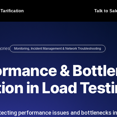
Tarification
Talk to Sal
Test de charge JMet
 fonctionnent sous charge.
Exécutez vos scripts de test
emplacements.
Blog produit
ories
Monitoring, Incident Management & Network Troubleshooting
En savoir plus sur le blog
Analyse de Test de 
vaScript depuis 25+
Insights de performance ins
Blog technique
ormance & Bottl
I.
stack technologique.
En savoir plus sur le blog
Synthetic Monitorin
Comparisons Blog
ion in Load Test
 nous écrivons les scripts JMeter
Sondes always-on d'uptime
En savoir plus sur le blog
 et livrons le rapport.
emplacements. Détectez les
ecting performance issues and bottlenecks in
s du site Web
Surveillez vos AP