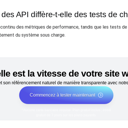
 des API diffère-t-elle des tests de c
vi continu des métriques de performance, tandis que les tests d
ortement du système sous charge.
le est la vitesse de votre site
 son référencement naturel de manière transparente avec notre 
Commencez à tester maintenant
*Aucune carte bancaire requise. Plan gratuit inclus ; essai
gratuit de 7 jours sur les plans payants.