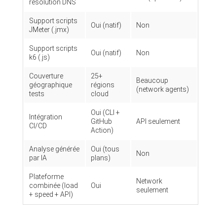
résolution DNS
Support scripts
Oui (natif)
Non
JMeter (.jmx)
Support scripts
Oui (natif)
Non
k6 (.js)
Couverture
25+
Beaucoup
géographique
régions
(network agents)
tests
cloud
Oui (CLI +
Intégration
GitHub
API seulement
CI/CD
Action)
Analyse générée
Oui (tous
Non
par IA
plans)
Plateforme
Network
combinée (load
Oui
seulement
+ speed + API)