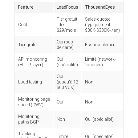
Feature
LoadFocus
ThousandEyes
Tier gratuit
Sales-quoted
Coût
; dès
(typiquement
$29/mois
$30K-$300K+/an)
Oui (pas
Tier gratuit
Essai seulement
de carte)
API monitoring
Oui
Limité (network-
(HTTP-layer)
(spécialité)
focused)
Oui
Load testing
(jusqu'à 12
Non
500 VUs)
Monitoring page
Oui
Non
speed (CWV)
Monitoring
Non
Oui (spécialité)
paths BGP
Tracking
Limité
Oui (spécialité)