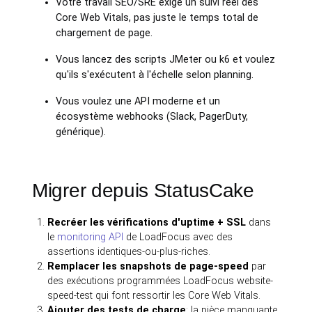
Votre travail SEO/SRE exige un suivi réel des
Core Web Vitals, pas juste le temps total de
chargement de page.
Vous lancez des scripts JMeter ou k6 et voulez
qu'ils s'exécutent à l'échelle selon planning.
Vous voulez une API moderne et un
écosystème webhooks (Slack, PagerDuty,
générique).
Migrer depuis StatusCake
Recréer les vérifications d'uptime + SSL
dans
le
monitoring API
de LoadFocus avec des
assertions identiques-ou-plus-riches.
Remplacer les snapshots de page-speed
par
des exécutions programmées LoadFocus website-
speed-test qui font ressortir les Core Web Vitals.
Ajouter des tests de charge
: la pièce manquante