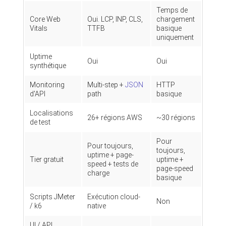
Temps de
Core Web
Oui. LCP, INP, CLS,
chargement
Vitals
TTFB
basique
uniquement
Uptime
Oui
Oui
synthétique
Monitoring
Multi-step +
JSON
HTTP
d'API
path
basique
Localisations
26+ régions AWS
~30 régions
de test
Pour
Pour toujours,
toujours,
uptime + page-
Tier gratuit
uptime +
speed + tests de
page-speed
charge
basique
Scripts JMeter
Exécution cloud-
Non
/ k6
native
UI / API